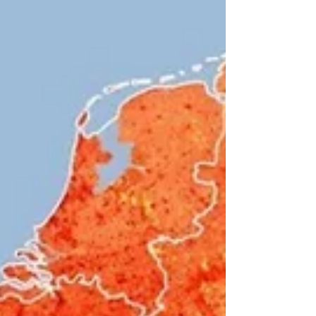
Alba @migueldealba El albañil que trabaja
en una azotea a 40 grados Celsius; el
jornalero que cosecha bajo un sol abrasador;
el repartidor que pedalea durante las horas
de mayor radiación ultravioleta