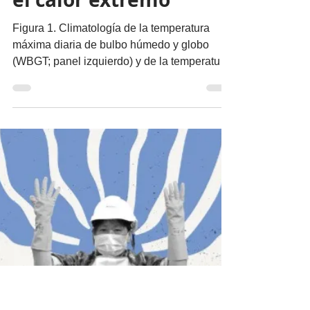
migueldealba5
15 may
3 min de lectura
Nuestro Planeta
Será el Mundial 2026
un riesgo sanitario por
el calor extremo
Figura 1. Climatología de la temperatura
máxima diaria de bulbo húmedo y globo
(WBGT; panel izquierdo) y de la temperatura
máxima diaria del aire (panel derecho) en
Norteamérica durante la Copa Mundial FIFA
2026 (11 de junio al 19 de julio), entre 1990 y
2020. Los círculos blancos indican la
ubicación de los estadios sede. Por Miguel
Ángel de Alba @migueldealba El Mundial de