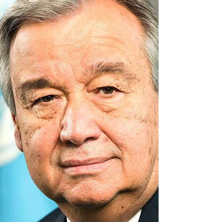
cambio climático: mientras gobiernos e
instituciones anunciaron nuevas inversiones
para impulsar la eliminación de dióxido de
carbono marino (mCDR, por sus siglas en
inglés), organizaciones de la sociedad civil
denunciaron que son una peligrosa
expansión de la geoingeniería marina