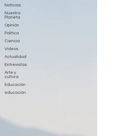
Noticias
Nuestro
Planeta
Opinión
Política
Ciencia
Videos
Actualidad
Entrevistas
Arte y
cultura
Educación
educación