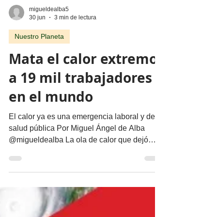
migueldealba5
30 jun
3 min de lectura
Nuestro Planeta
Mata el calor extremo
a 19 mil trabajadores
en el mundo
El calor ya es una emergencia laboral y de
salud pública Por Miguel Ángel de Alba
@migueldealba La ola de calor que dejó
cientos de muertes en Europa a mediados
de junio de 2026 y los récords de
temperatura registrados en los Estados