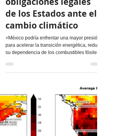
migueldealba5
21 may
3 min de lectura
Nuestro Planeta
Refuerza la ONU las
obligaciones legales
de los Estados ante el
cambio climático
+México podría enfrentar una mayor presión
para acelerar la transición energética, reducir
su dependencia de los combustibles fósiles
y reforzar la protección de sus ecosistemas
vulnerables Por Miguel Ángel de Alba
@migueldealba La Asamblea General de la
Organización de las Naciones Unidas (ONU)