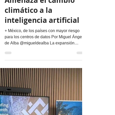
25 jun
4 min de lectura
Nuestro Planeta
Amenaza el cambio
climático a la
inteligencia artificial
+ México, de los países con mayor riesgo
para los centros de datos Por Miguel Ángel
de Alba @migueldealba La expansión
acelerada de la infraestructura para
inteligencia artificial (IA) enfrenta una
amenaza creciente más allá del suministro
eléctrico o el consumo de agua: el cambio
climático. Un nuevo análisis internacional
advierte que México ocupa el cuarto lugar
mundial entre los países con mayor riesgo