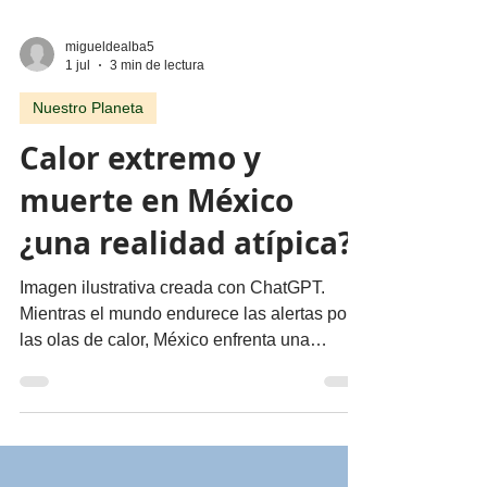
migueldealba5
1 jul
3 min de lectura
Nuestro Planeta
Calor extremo y
muerte en México
¿una realidad atípica?
Imagen ilustrativa creada con ChatGPT.
Mientras el mundo endurece las alertas por
las olas de calor, México enfrenta una
creciente crisis de salud laboral sin
estrategia para proteger a millones de
trabajadores expuestos diariamente a
temperaturas extremas Por Miguel Ángel de