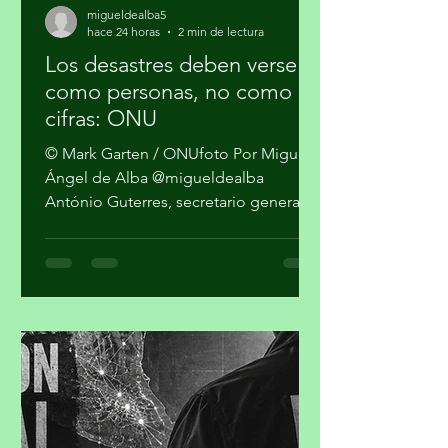
migueldealba5
hace 24 horas
2 min de lectura
Los desastres deben verse
como personas, no como
cifras: ONU
© Mark Garten / ONUfoto Por Miguel
Ángel de Alba @migueldealba
António Guterres, secretario general
de la Organización de las Naciones
Unidas, pidió una respuesta global
con enfoque humano frente a la
convergencia de conflictos, crisis
climática, inseguridad alimentaria y
desigualdad, al advertir que el mundo
no puede reaccionar a cada desastre
como un hecho independiente.