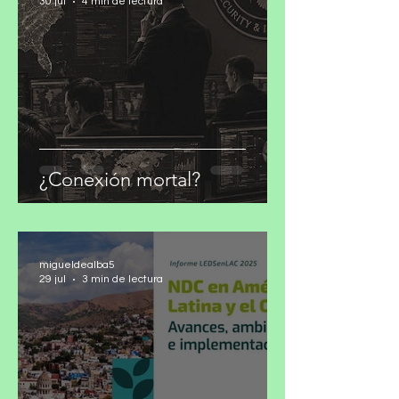
migueldealba5
30 jul
4 min de lectura
¿Conexión mortal?
migueldealba5
29 jul
3 min de lectura