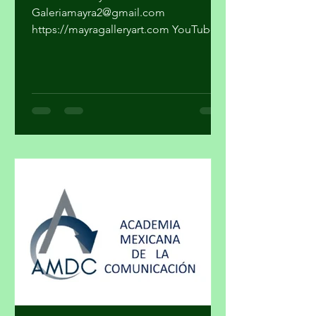
Por Profa. Mayra Núñez P.
Galeriamayra2@gmail.com
https://mayragalleryart.com YouTube:
Mayra Gallery Art Galeria Mayra
¿Cuando una obra deja de ser arte y se
convierte en un objeto de estatus? ¿El
arte y el lujo son mundos distintos? El
arte nace de la necesidad de expresar,
de hacer visible lo cotidiano que,
muchas veces, se quiere hacer
invisible. El lujo surge del deseo de
distinguirse, de marcar una diferencia
social a través de lo exclusivo. En ese
cruce de caminos, un