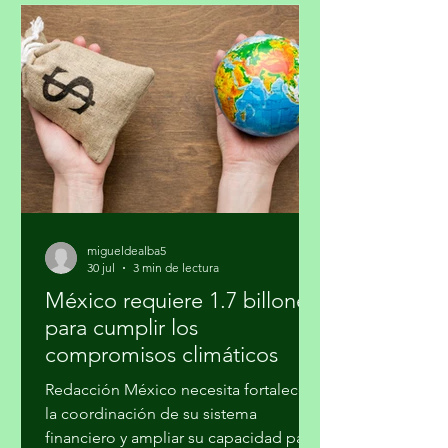
desafiando el pavimento en medio de
una transitada avenida. Pasaron los
días y siguió su crecimiento. Noté que
en la noche cerraba sus pétalos y los
volvía a abrir en el día. Me daba gusto
verla al salir y al regresar. Confieso que
la jardinería
migueldealba5
30 jul
3 min de lectura
México requiere 1.7 billones
para cumplir los
compromisos climáticos
Redacción México necesita fortalecer
la coordinación de su sistema