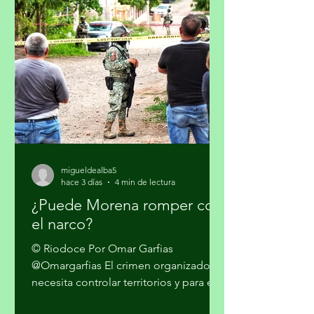
de las estrategias anunciadas por el
gobierno de los Estados Unidos (EUA)
en su lucha contra el narcotráfico, la
persistencia que tiene el presidente
Donald Trump en qu
migueldealba5
hace 3 días
4 min de lectura
¿Puede Morena romper con
el narco?
© Riodoce Por Omar Garfias
@Omargarfias El crimen organizado
necesita controlar territorios y para ello