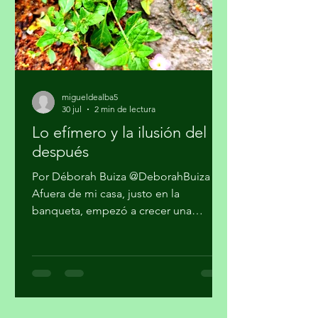
hace un llamado a la Comisión
Reguladora de Telecomunicaciones
para que l
migueldealba5
30 jul
2 min de lectura
Lo efímero y la ilusión del
después
Por Déborah Buiza @DeborahBuiza
Afuera de mi casa, justo en la
banqueta, empezó a crecer una
pequeña planta. Al principio parecía
sólo hierba, pero al paso de las
semanas brotaron unas diminutas
flores. Se veía hermosa y grandiosa,