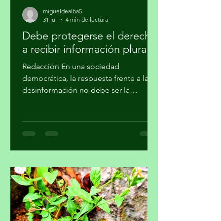
migueldealba5
31 jul
4 min de lectura
Debe protegerse el derecho
a recibir información plural
Redacción En una sociedad
democrática, la respuesta frente a la
desinformación no debe ser la
imposición de una narrativa única, sino
el fortalecimiento del periodismo
profesional, la alfabetización
mediática, la pluralidad informativa, la
ética de la comunicación y la
participación crítica de las audiencias,
afirmó la Academia Mexicana de la
Comunicción, A. C. En un
posicionamiento público, la Academia