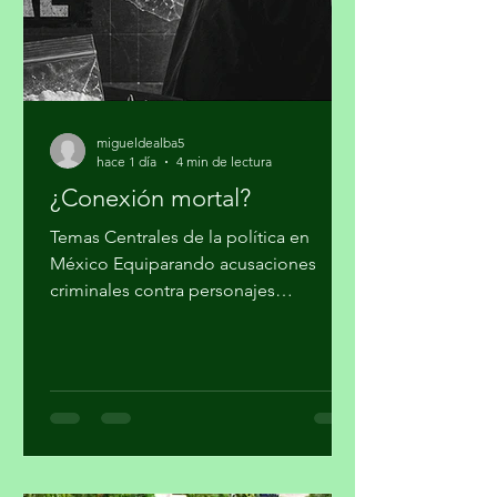
Guterres sostuvo que las guerras y el
cambio climático agravan las
condiciones de vida de millones de pe
migueldealba5
hace 1 día
4 min de lectura
¿Conexión mortal?
Temas Centrales de la política en
México Equiparando acusaciones
criminales contra personajes
morenistas con ataques a la soberanía
del país, en Palacio Nacional reclaman
supuesto injerencismo de los
estadounidenses. Por Miguel Tirado
Rasso mitirasso@yahoo.com.mx Parte
2 Habría que considerar, en el origen