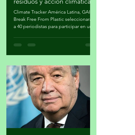
basura cero, gestión de
residuos y acción climática
Climate Tracker América Latina, GAIA y
Break Free From Plastic seleccionarán
a 40 periodistas para participar en un
programa de formación sobre la
estrategia basura cero y su importancia
en la agenda climática. Al finalizar el
proceso, cuatro participantes recibirán
mentoría editorial y un incentivo
económico para producir reportajes
sobre esta temática. La forma en que
se gestionan los residuos tiene
implicaciones directas para el cambio
climático, la salud pública y la just