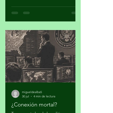
financiero y ampliar su capacidad para
movilizar recursos a proyectos de
mitigación, adaptación, transición
energética, conservación y desarrollo
resiliente, para concretar los
compromisos de la Contribución
Determinada a Nivel Nacional (NDC
3.0). Iniciativa Climática de México
(ICM) realizó su cuarto taller “Hacia la
Plataforma País de Inversión para el
Desarrollo y la Acción Climática en
México: Contribución
migueldealba5
30 jul
4 min de lectura
¿Conexión mortal?