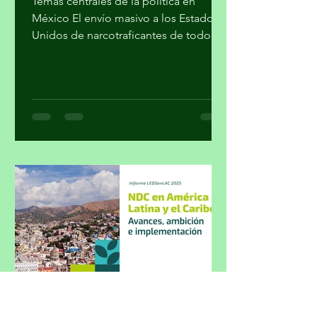
Temas centrales de la política en
México El envío masivo a los Estados
Unidos de narcotraficantes de todo
nivel, sin mayores trámites, fue el
cálculo con el que el gobierno supuso
cumplir su colaboración en la lucha
contra el narcotráfico. Parte 1 Por
Miguel Tirado Rasso
mitirasso@yahoo.com.mx No parece
que las cosas le estén saliendo bien a
Morena en el sensible tema del
enfrentamiento al crimen organizado.
La inseguridad, cuya percepción a
pesar de las encuestas oficial