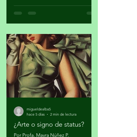
es imprescindible capturar el gobierno
y el sistema de seguridad y justicia. Ya
quedó atrás la etapa artesanal donde
se trataba sólo de vender mariguana y
cocaína en algunas ciudades del país y
pasarla a los Estados Unidos. Los
cárteles ya no dependen sólo del
narcotráfico tradicional. Se han
expandido hacia el narcotráfico
global, huachicol, extorsión, drogas
químicas de
migueldealba5
hace 5 días
2 min de lectura
¿Arte o signo de status?