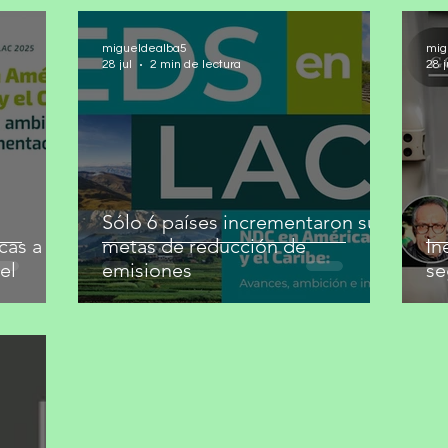
migueldealba5
mig
28 jul
2 min de lectura
28 j
Sólo 6 países incrementaron sus
cas a
metas de reducción de
In
el
emisiones
se