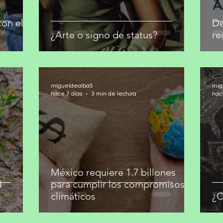
on el
De
¿Arte o signo de status?
re
migueldealba5
mig
hace 7 días
3 min de lectura
hac
México requiere 1.7 billones
l
para cumplir los compromisos
climáticos
¿C