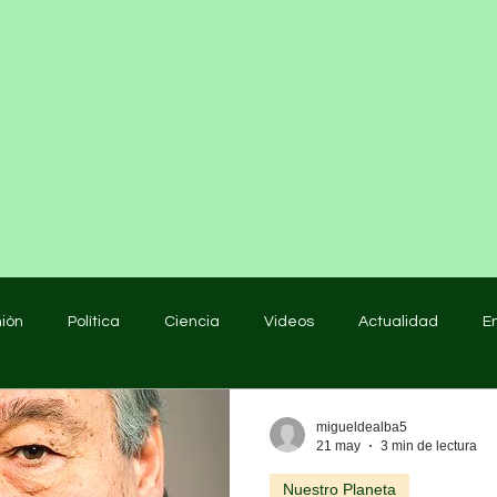
nión
Política
Ciencia
Videos
Actualidad
E
educación
migueldealba5
21 may
3 min de lectura
Nuestro Planeta