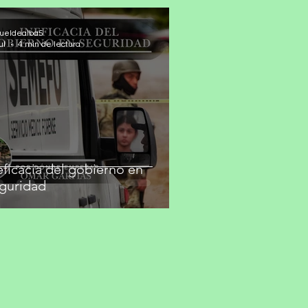
ueldealba5
ul
4 min de lectura
eficacia del gobierno en
guridad