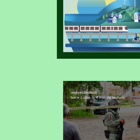
migueldealba5
hace 2 días
4 min de lectura