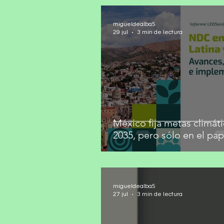
migueldealba5
29 jul
3 min de lectura
México fija metas climáti
2035, pero sólo en el pap
migueldealba5
27 jul
3 min de lectura