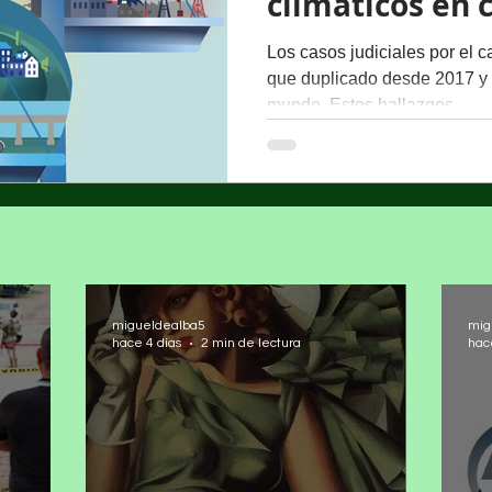
climáticos en 
Los casos judiciales por el 
que duplicado desde 2017 y 
mundo. Estos hallazgos,...
migueldealba5
mig
hace 4 días
2 min de lectura
hac