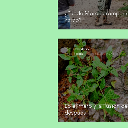
¿Puede Morena romper c
narco?
migueldealba5
hace 7 días
2 min de lectura
Lo efímero y la ilusión de
después