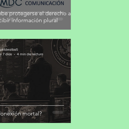
be protegerse el derecho a
cibir información plural
ueldealba5
e 7 días
4 min de lectura
onexión mortal?