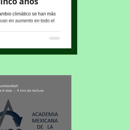
cinco años
cambio climático se han más
van en aumento en todo el
ueldealba5
e 6 días
4 min de lectura