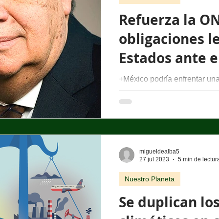
Refuerza la ON
obligaciones l
Estados ante e
climático
+México podría enfrentar una
la transición energética, red
combustibles fósiles y reforz
ecosistemas vulnerables Por
@migueldealba La Asamblea 
de las Naciones Unidas (ON
para dar seguimiento a la opi
migueldealba5
27 jul 2023
5 min de lectur
Corte Internacional de Justic
obligaciones de los Estados
Nuestro Planeta
Se duplican los