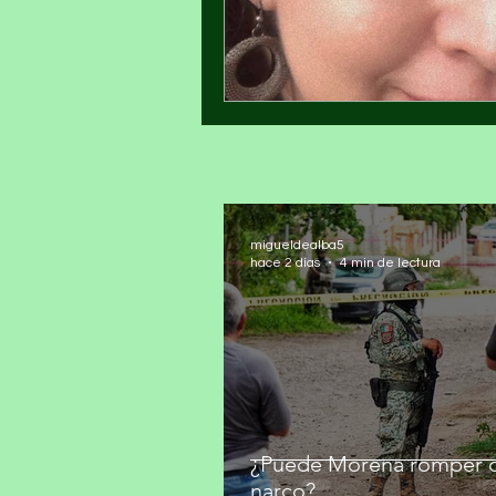
migueldealba5
hace 2 días
4 min de lectura
¿Puede Morena romper c
narco?