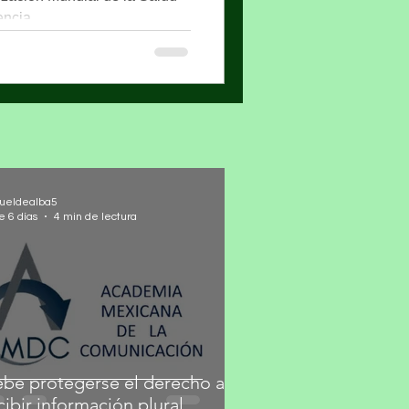
ncia...
ueldealba5
e 6 días
4 min de lectura
be protegerse el derecho a
cibir información plural