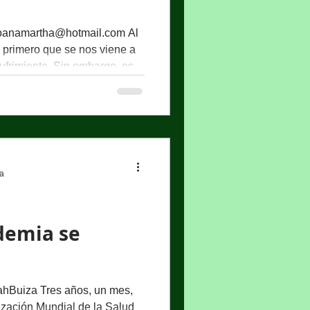
goanamartha@hotmail.com Al
o primero que se nos viene a
 sufrimiento. Sin embargo, es
o de nuestra vida, todos
variedad de duelos.
reguntamos qué es el duelo
ito a reflexionar sobre su
e vista psicológico, duelo es
e experimenta cad
ra
demia se
hBuiza Tres años, un mes,
ización Mundial de la Salud