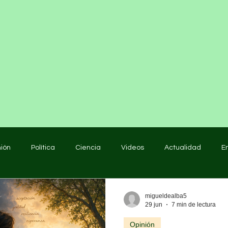
nión
Política
Ciencia
Videos
Actualidad
E
educación
migueldealba5
29 jun
7 min de lectura
Opinión