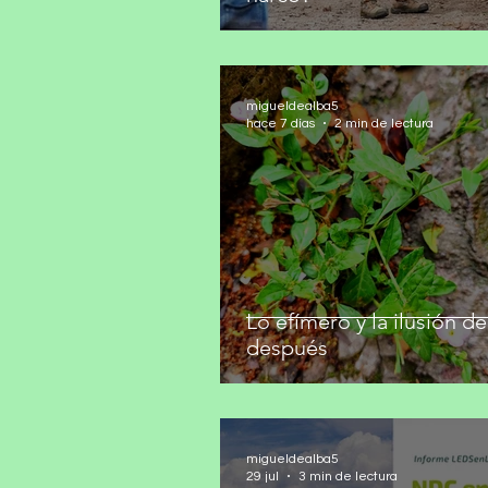
migueldealba5
hace 7 días
2 min de lectura
Lo efímero y la ilusión de
después
migueldealba5
29 jul
3 min de lectura