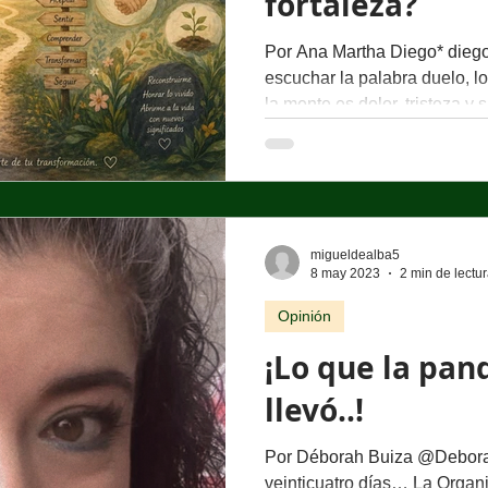
fortaleza?
Por Ana Martha Diego* die
escuchar la palabra duelo, l
la mente es dolor, tristeza y
mucho más que eso. A lo larg
experimentaremos una gran 
Paradójicamente, sólo nos p
cuando lo vivimos. Hoy te inv
significado. Desde el punto d
migueldealba5
el proceso de adaptación qu
8 may 2023
2 min de lectu
Opinión
¡Lo que la pan
llevó..!
Por Déborah Buiza @Debora
veinticuatro días… La Organ