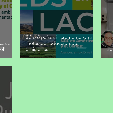
Sólo 6 países incrementaron sus
cas a
metas de reducción de
In
el
emisiones
se