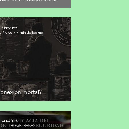
ueldealba5
e 7 días
4 min de lectura
onexión mortal?
ueldealba5
ul
4 min de lectura