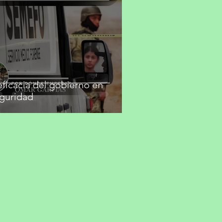
eficacia del gobierno en
guridad