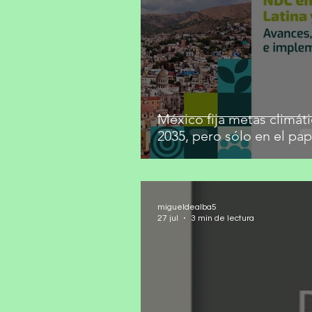
México fija metas climáti
2035, pero sólo en el pap
migueldealba5
27 jul
3 min de lectura