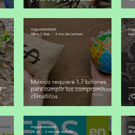
migueldealba5
mig
hace 7 días
3 min de lectura
hac
México requiere 1.7 billones
l
para cumplir los compromisos
climáticos
¿C
migueldealba5
mig
28 jul
2 min de lectura
28 j