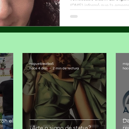
(OMS) informó que la emerge
migueldealba5
mig
hace 4 días
2 min de lectura
hac
on el
De
¿Arte o signo de status?
re