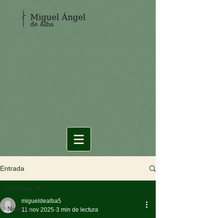
Entrada
Noticias
migueldealba5
Noticias
11 nov 2025
3 min de lectura