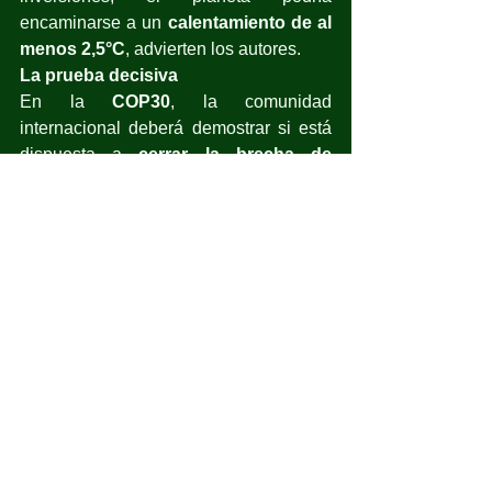
encaminarse a un 
calentamiento de al 
menos 2,5°C
, advierten los autores.
La prueba decisiva
En la 
COP30
, la comunidad 
internacional deberá demostrar si está 
dispuesta a 
cerrar la brecha de 
ambición
 y alinear sus políticas con el 
límite de 1,5°C.El informe de 
Climate 
Analytics
 concluye que el futuro del 
Acuerdo depende de una acción 
decisiva: “Para mantener vivo el 
objetivo de 1,5°C los países deben 
eliminar gradualmente la energía fósil, 
transformar sus sistemas productivos 
para proteger la naturaleza, ampliar el 
financiamiento y fortalecer la 
resiliencia.”
El Acuerdo de París —afirman los 