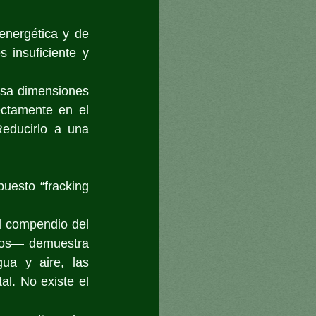
nergética y de 
 insuficiente y 
esa dimensiones 
ectamente en el 
educirlo a una 
uesto “fracking 
 compendio del 
ios— demuestra 
ua y aire, las 
l. No existe el 