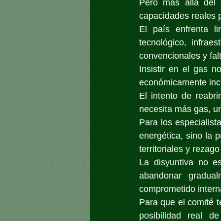
Pero más allá del 
capacidades reales p
El país enfrenta li
tecnológico, infraes
convencionales y falt
Insistir en el gas 
económicamente inci
El intento de reabr
necesita más gas, u
Para los especialist
energética, sino la 
territoriales y rezago
La disyuntiva no es
abandonar gradual
comprometido interna
Para que el comité t
posibilidad real d