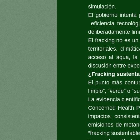
simulación.
El gobierno intenta
 eficiencia tecnológ
deliberadamente limi
El fracking no es u
territoriales, climá
acceso al agua, la 
discusión entre expe
¿Fracking sustenta
El punto más contun
limpio”, “verde” o “su
La evidencia cientí
Concerned Health P
impactos consisten
emisiones de metano,
“fracking sustentable