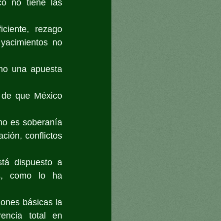
 no tiene las 
ciente, rezago 
 yacimientos no 
ino una apuesta 
a de que México 
no es soberanía 
ión, conflictos 
tá dispuesto a 
s, como lo ha 
ones básicas la 
rencia total en 