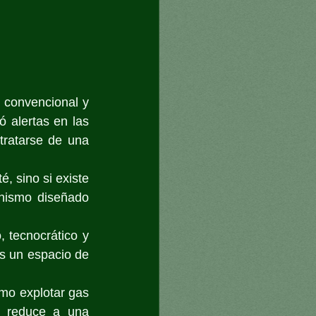
 convencional y 
ó alertas en las 
tratarse de una 
 sino si existe 
nismo diseñado 
 tecnocrático y 
s un espacio de 
ómo explotar gas 
e reduce a una 