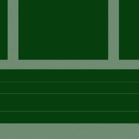
¿Co
Los desastres deben verse
como personas, no como
cifras: ONU