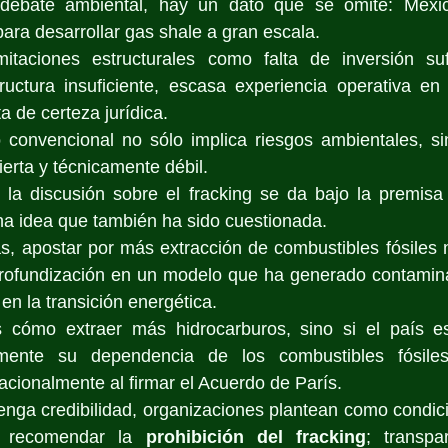
debate ambiental, hay un dato que se omite: México
ara desarrollar gas shale a gran escala.
mitaciones estructurales como falta de inversión sufi
tructura insuficiente, escasa experiencia operativa en
a de certeza jurídica.
no convencional no sólo implica riesgos ambientales, s
erta y técnicamente débil.
ir la discusión sobre el fracking se da bajo la premis
na idea que también ha sido cuestionada.
as, apostar por más extracción de combustibles fósiles 
profundización en un modelo que ha generado contaminac
 en la transición energética.
 cómo extraer más hidrocarburos, sino si el país es
mente su dependencia de los combustibles fósile
cionalmente al firmar el Acuerdo de París.
enga credibilidad, organizaciones plantean como condici
e recomendar la 
prohibición del fracking
; transpa