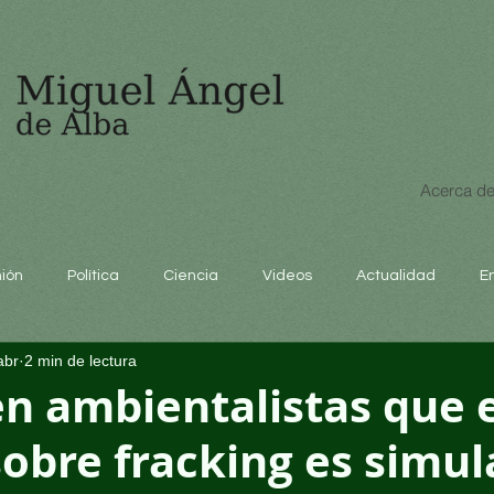
Acerca de
nión
Política
Ciencia
Videos
Actualidad
E
abr
2 min de lectura
educación
n ambientalistas que e
obre fracking es simul