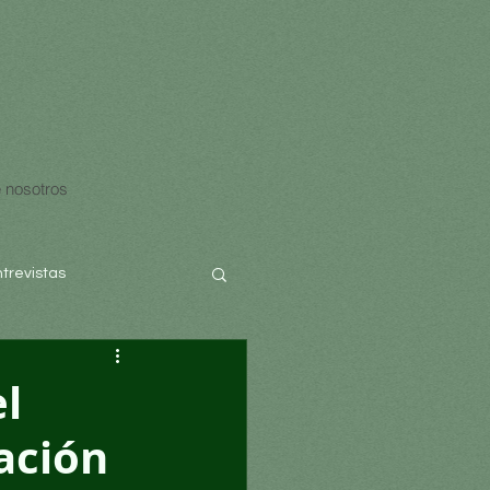
 nosotros
ntrevistas
l
ación