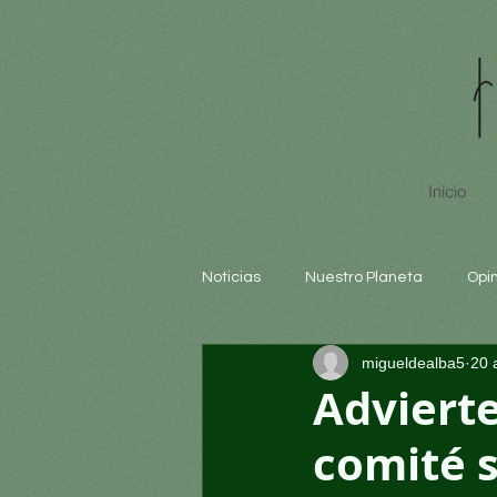
Inicio
Noticias
Nuestro Planeta
Opi
migueldealba5
20 
Arte y cultura
Educación
Advierte
comité s