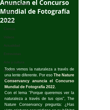
Anuncian el Concurso
Nuestro Planeta
Mundial de Fotografía
Opinión
2022
Política
Ciencia
Videos
Actualidad
Entrevistas
Arte y cultura
Todos vemos la naturaleza a través de 
Educación
una lente diferente. Por eso 
The Nature 
educación
Conservancy anuncia 
el Concurso 
Mundial de Fotografía 2022.
Con el lema "Porque queremos ver la 
naturaleza a través de tus ojos", The 
Nature Conservancy pregunta: ¿Has 