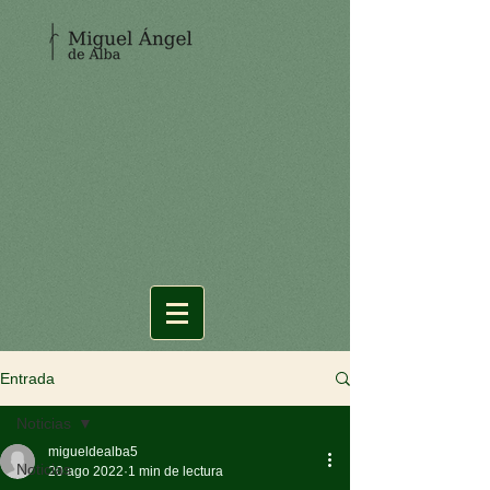
Entrada
Noticias
migueldealba5
Noticias
20 ago 2022
1 min de lectura