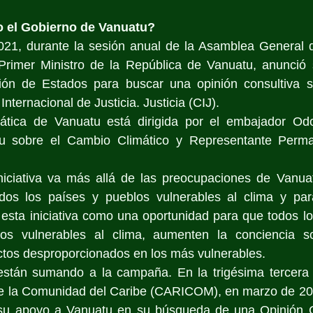
o el Gobierno de Vanuatu?
21, durante la sesión anual de la Asamblea General 
imer Ministro de la República de Vanuatu, anunció s
ción de Estados para buscar una opinión consultiva s
Internacional de Justicia. Justicia (CIJ).
tica de Vanuatu está dirigida por el embajador Odo
u sobre el Cambio Climático y Representante Perman
iniciativa va más allá de las preocupaciones de Vanua
odos los países y pueblos vulnerables al clima y pa
esta iniciativa como una oportunidad para que todos lo
ados vulnerables al clima, aumenten la conciencia s
ctos desproporcionados en los más vulnerables.
stán sumando a la campaña. En la trigésima tercera 
e la Comunidad del Caribe (CARICOM), en marzo de 2022
su apoyo a Vanuatu en su búsqueda de una Opinión Co