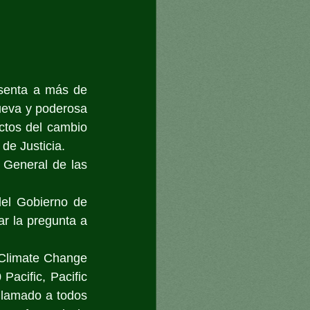
senta a más de 
ueva y poderosa 
ctos del cambio 
de Justicia.
General de las 
el Gobierno de 
r la pregunta a 
g Climate Change 
acific, Pacific 
lamado a todos 