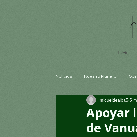
Inicio
Noticias
Nuestro Planeta
Opi
migueldealba5
5 m
Arte y cultura
Educación
Apoyar i
de Vanu