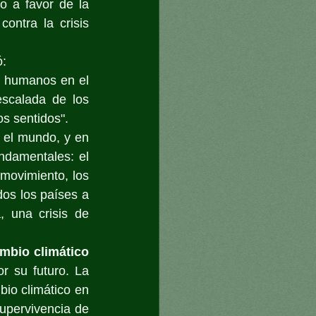
 a favor de la 
ntra la crisis 
ó:
s humanos en el 
scalada de los 
s sentidos".
 el mundo, y en 
ndamentales: el 
 movimiento, los 
os los países a 
, una crisis de 
mbio climático 
 su futuro. La 
io climático en 
upervivencia de 