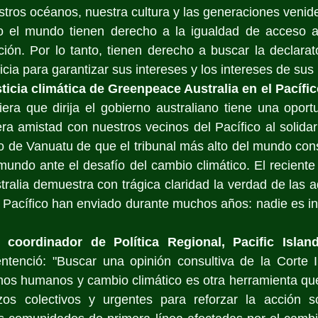
estros océanos, nuestra cultura y las generaciones venid
 el mundo tienen derecho a la igualdad de acceso a la
ión. Por lo tanto, tienen derecho a buscar la declarato
icia para garantizar sus intereses y los intereses de sus 
sticia climática de Greenpeace Australia en el Pacífi
era que dirija el gobierno australiano tiene una oport
a amistad con nuestros vecinos del Pacífico al solidari
o de Vanuatu de que el tribunal más alto del mundo consi
undo ante el desafío del cambio climático. El reciente 
ralia demuestra con trágica claridad la verdad de las a
 Pacífico han enviado durante muchos años: nadie es inm
 coordinador de Política Regional, Pacific Island
ntenció: "Buscar una opinión consultiva de la Corte I
chos humanos y cambio climático es otra herramienta qu
zos colectivos y urgentes para reforzar la acción s