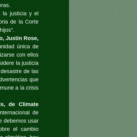
eras.
 justicia y el 
ria de la Corte 
hijos”.
co, Justin Rose,
unidad única de 
zarse con ellos 
dere la justicia 
desastre de las 
dvertencias que 
une a la crisis 
s, de Climate 
nternacional de 
e debemos usar 
obre el cambio 