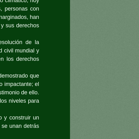
 climático, hoy 
, personas con 
arginados, han 
y sus derechos 
solución de la 
ivil mundial y 
n los derechos 
 demostrado que 
o impactante; el 
imonio de ello. 
os niveles para 
 y construir un 
 se unan detrás 