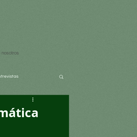
 nosotros
ntrevistas
imática