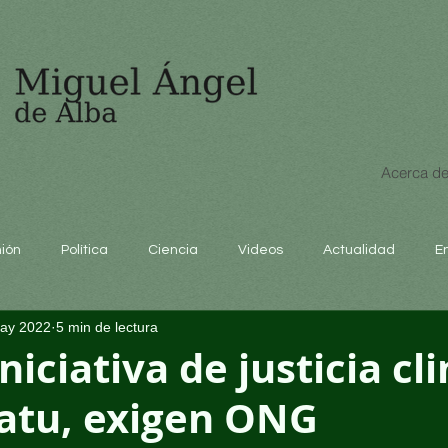
Acerca de
nión
Política
Ciencia
Videos
Actualidad
E
ay 2022
5 min de lectura
educación
niciativa de justicia cl
atu, exigen ONG