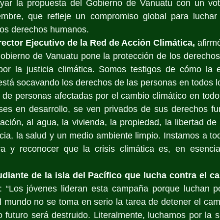
yar la propuesta del Gobierno de Vanuatu con un voto
embre, que refleje un compromiso global para luchar co
 los derechos humanos.
ector Ejecutivo de la Red de Acción Climática,
 afirm
 Gobierno de Vanuatu pone la protección de los derecho
por la justicia climática. Somos testigos de cómo la e
está socavando los derechos de las personas en todos lo
 de personas afectadas por el cambio climático en todo
íses en desarrollo, se ven privados de sus derechos fu
ción, al agua, la vivienda, la propiedad, la libertad de
ia, la salud y un medio ambiente limpio. Instamos a tod
iva y reconocer que la crisis climática es, en esencia
diante de la isla del Pacífico que lucha contra el ca
: “Los jóvenes lideran esta campaña porque luchan por
 el mundo no se toma en serio la tarea de detener el camb
 futuro será destruido. Literalmente, luchamos por la s