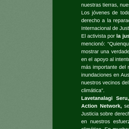
nuestras tierras, nu
Los jóvenes de todo
derecho a la reparac
Internacional de Just
El activista por 
la ju
mencionó: “Quienqui
mostrar una verdader
en el apoyo al intent
más importante del m
inundaciones en Aust
nuestros vecinos del
climática”.
Lavetanalagi Seru,
Action Network,
 se
Justicia sobre dere
en nuestros esfuer