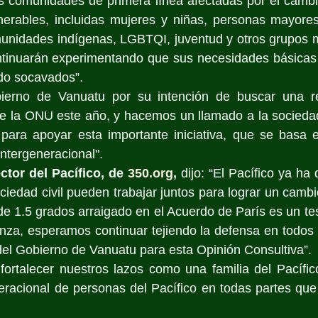
s comunidades de primera línea afectadas por el cambio
nerables, incluidas mujeres y niñas, personas mayores
unidades indígenas, LGBTQI, juventud y otros grupos m
tinuarán experimentando que sus necesidades básicas 
do socavados”.
ierno de Vanuatu por su intención de buscar una re
 la ONU este año, y hacemos un llamado a la sociedad c
 para apoyar esta importante iniciativa, que se basa e
ntergeneracional".
ctor del Pacífico, de 
350.org
,
 dijo: “El Pacífico ya ha
ciedad civil pueden trabajar juntos para lograr un cambi
de 1.5 grados arraigado en el Acuerdo de París es un test
anza, esperamos continuar tejiendo la defensa en todos l
del Gobierno de Vanuatu para esta Opinión Consultiva”.
ortalecer nuestros lazos como una familia del Pacífico
eracional de personas del Pacífico en todas partes que