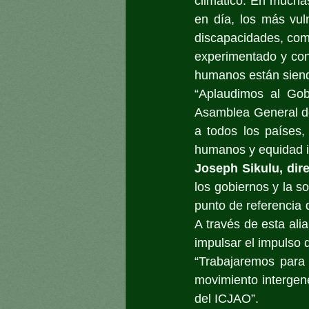
climático. En mucha
en día, los más vul
discapacidades, com
experimentado y con
humanos están sien
“Aplaudimos al Gob
Asamblea General de
a todos los países,
humanos y equidad i
Joseph Sikulu, dire
los gobiernos y la so
punto de referencia 
A través de esta ali
impulsar el impulso 
“Trabajaremos para f
movimiento intergen
del ICJAO”.