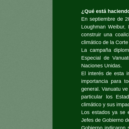
¿Qué está haciend
En septiembre de 20
Loughman Weibur, Pr
construir una coali
climático de la Corte 
La campaña diplomá
Especial de Vanuat
Naciones Unidas.
El interés de esta 
importancia para t
general. Vanuatu ve 
particular los Est
climático y sus impa
Los estados ya se e
Jefes de Gobierno d
Gobierno indicaron 