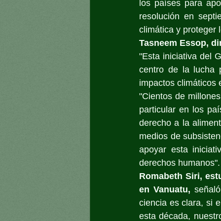
los países para apo
resolución en septi
climática y proteger
Tasneem Essop, dir
"Esta iniciativa del
centro de la lucha 
impactos climáticos 
"Cientos de millones
particular en los pa
derecho a la alimenta
medios de subsistenc
apoyar esta iniciat
derechos humanos".
Romabeth Siri, estu
en Vanuatu,
 señaló
ciencia es clara, si
esta década, nuestro