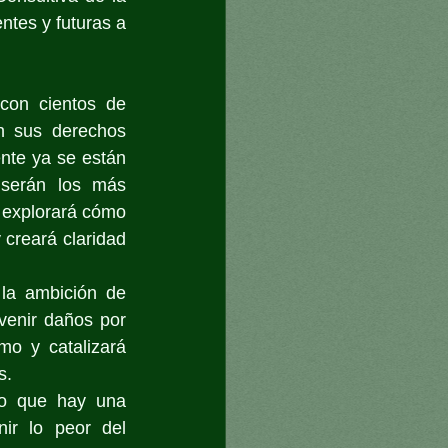
tes y futuras a 
con cientos de 
n sus derechos 
te ya se están 
serán los más 
a explorará cómo 
creará claridad 
la ambición de 
venir daños por 
o y catalizará 
s.
o que hay una 
r lo peor del 