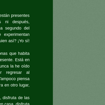
stán presentes 
 ni después, 
a segundo del 
 experimentan 
ien así? ¡Yo sí! 
nas que habita 
esente. Está en 
nca la he oído 
r regresar al 
 Tampoco piensa 
a en otro lugar, 
 disfruta de las 
n casa, disfruta 