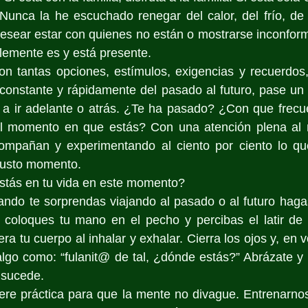
Nunca la he escuchado renegar del calor, del frío, de la
esear estar con quienes no están o mostrarse inconform
plemente es y está presente.
on tantas opciones, estímulos, exigencias y recuerdos
 constante y rápidamente del pasado al futuro, pase un
a a ir adelante o atrás. ¿Te ha pasado? ¿Con que frecu
el momento en que estás? Con una atención plena al 
ompañan y experimentando al ciento por ciento lo qu
justo momento.
stás en tu vida en este momento?
do te sorprendas viajando al pasado o al futuro hagas 
, coloques tu mano en el pecho y percibas el latir de 
 tu cuerpo al inhalar y exhalar. Cierra los ojos y, en vo
lgo como: “fulanit@ de tal, ¿dónde estás?” Abrázate y 
 sucede.
ere práctica para que la mente no divague. Entrenarnos