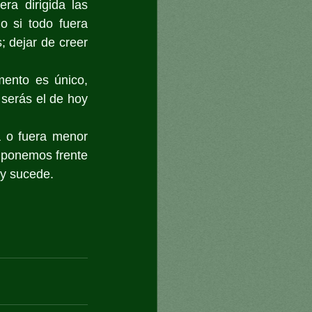
a dirigida las 
 si todo fuera 
 dejar de creer 
ento es único, 
 serás el de hoy 
 o fuera menor 
 ponemos frente 
 y sucede.