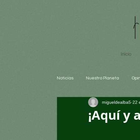
Inicio
Noticias
Nuestro Planeta
Opi
migueldealba5
22 
Arte y cultura
Educación
¡Aquí y 