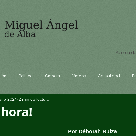
Acerca de
nión
Política
Ciencia
Videos
Actualidad
E
ene 2024
2 min de lectura
educación
ahora!
Por Déborah Buiza