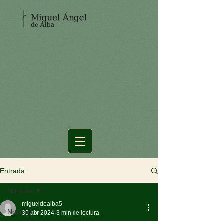
Entrada
Noticias
migueldealba5
Noticias
30 abr 2024
3 min de lectura