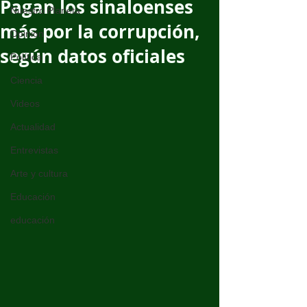
Pagan los sinaloenses
Nuestro Planeta
más por la corrupción,
Opinión
según datos oficiales
Política
Ciencia
Videos
Actualidad
Entrevistas
Arte y cultura
Educación
educación