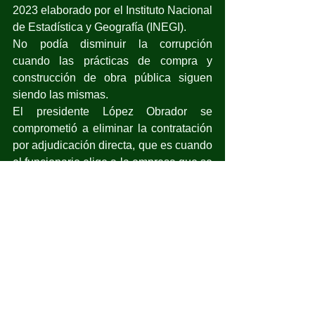
2023 elaborado por el Instituto Nacional 
de Estadística y Geografía (INEGI).
No podía disminuir la corrupción 
cuando las prácticas de compra y 
construcción de obra pública siguen 
siendo las mismas.
El presidente López Obrador se 
comprometió a eliminar la contratación 
por adjudicación directa, que es cuando 
el funcionario elige a la empresa que se 
le antoja, sin concursar.
El presidente no cumplió.
Ese mismo censo del INEGI indica que 
en 2022 el gobierno federal celebró 178 
mil 784 contratos para comprar algún 
material, rentar equipos o instalaciones 
o recibir un servicio.
De todos ellos, 149 mil 352 contratos se 
asignaron a las personas y empresas 