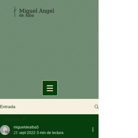
Entrada
Noticias
migueldealba5
Noticias
26 sept 2022
3 min de lectura