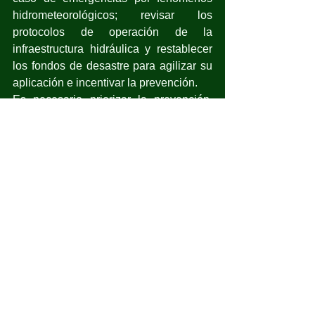
hidrometeorológicos; revisar los 
protocolos de operación de la 
infraestructura hidráulica y restablecer 
los fondos de desastre para agilizar su 
aplicación e incentivar la prevención.
Es necesario priorizar la prevención, 
identificar y proteger zonas naturales 
que permiten regular escurrimientos y 
mitigar los impactos de inundaciones. 
Fortalecer la coordinación entre 
órdenes de gobierno para atender 
emergencias. Reforzar el equipamiento 
para la atención de emergencias y 
ampliar la capacidad de los Centros 
Regionales de Atención de 
Emergencias, así como promover la 
construcción de capacidades en 
diversos sectores para atender a la 