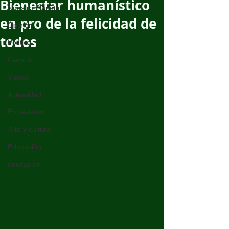
Bienestar humanístico
Nuestro Planeta
en pro de la felicidad de
Opinión
todos
Política
Ciencia
Videos
Actualidad
Entrevistas
Arte y cultura
Educación
educación