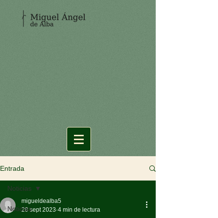
Entrada
Noticias
migueldealba5
Noticias
28 sept 2023
4 min de lectura