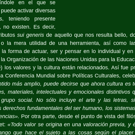
índole en el que se 
puede activar diversas 
as, teniendo presente 
 no existen. Es decir, 
ibutos 
sui generis
 de aquello que nos resulta bello, do
 o la mera utilidad de una herramienta, así como la
 la forma de actuar, ser y pensar en lo individual y en l
 la Organización de las Naciones Unidas para la Educació
los valores y la cultura están relacionados. Así fue p
 la Conferencia Mundial sobre Políticas Culturales, cele
tido más amplio, puede decirse que ahora cultura es t
es, materiales, intelectuales y emocionales distintivos q
rupo social. No sólo incluye el arte y las letras, si
s derechos fundamentales del ser humano, los sistemas 
eencias».
 Por otra parte, desde el punto de vista del filó
t: 
«Todo valor se origina en una valoración previa, y é
ngo que hace el sujeto a las cosas según el placer 