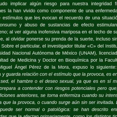
do implicar algún riesgo para nuestra integridad fí
nes la han vivido como componente de una enfermedad
e estímulos que les evocan el recuerdo de una situació
onsumo y abuso de sustancias de efecto estimulante
eno; al ver alguna inofensiva mariposa en el techo de su
e, al olvidar ponerse su prenda de la suerte, incluso sin 
obre el particular, el investigador titular «C» del Institu
rsidad Nacional Autónoma de México (UNAM), licencia
ultad de Medicina y Doctor en Bioquímica por la Facult
guel Ángel Pérez de la Mora, expuso lo siguiente:
 guarda relación con el estímulo que la provoca, es en
sed, el hambre o el deseo sexual, ya que es en sí m
prepara a contender con riesgos potenciales pero que
iciones anteriores, se torna enfermiza cuando su inten
a que la provoca, o cuando surge aún sin ser invitada. 
puede ser normal o patológica: se han descrito enti
das que la afectan primariamente, como los distintos tipo