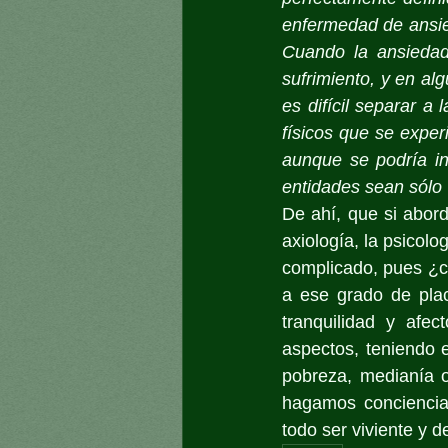
enfermedad de ansied
Cuando la ansiedad
sufrimiento, y en al
es difícil separar a
físicos que se exper
aunque se podría int
entidades sean sólo 
De ahí, que si aborda
axiología, la psicolog
complicado, pues ¿cu
a ese grado de plac
tranquilidad y afe
aspectos, teniendo 
pobreza, medianía o
hagamos conciencia
todo ser viviente y d