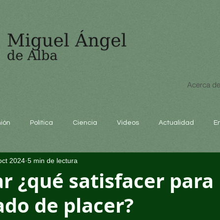
Acerca de
nión
Política
Ciencia
Videos
Actualidad
E
oct 2024
5 min de lectura
educación
r ¿qué satisfacer para 
ado de placer?