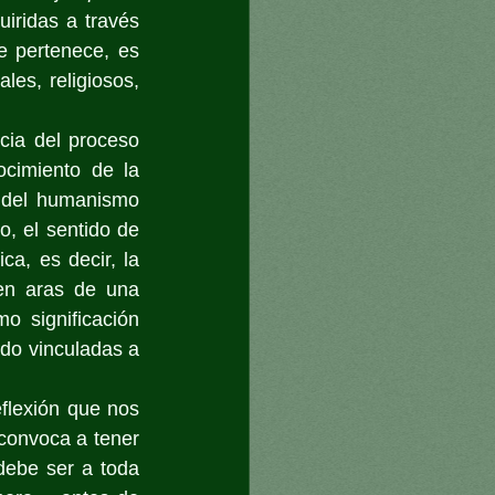
iridas a través 
 pertenece, es 
les, religiosos, 
cia del proceso 
cimiento de la 
s del humanismo 
o, el sentido de 
a, es decir, la 
en aras de una 
o significación 
do vinculadas a 
flexión que nos 
onvoca a tener 
debe ser
a toda 