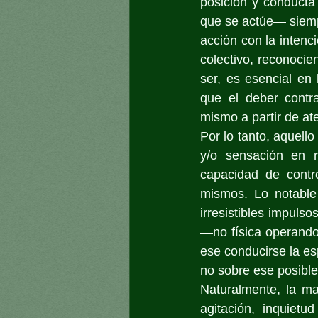
posición y conducta
que se actúe— siempr
acción con la intenc
colectivo, reconoci
ser, es esencial en 
que el deber contr
mismo a partir de at
Por lo tanto, aquel
y/o sensación en re
capacidad de contro
mismos. Lo notable
irresistibles impulso
—no física operando
ese conducirse la es
no sobre ese posible
Naturalmente, la m
agitación, inquiet