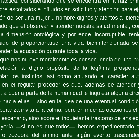
 fáctica, considerando que se encuentra en la raíz pri
e escoltados e influídos en solicitud y atención para eje
ión de ser una mujer u hombre dignos y atentos al bienest
endo que el observar y atender nuestra salud mental, c
la dimensión ontológica y, por ende, incorruptible, ten
aído de proporcionarse una vida bienintencionada se
ender la educación durante toda la vida.
lo que nos mueve moralmente es consecuencia de una pr
lación al digno propósito de la legítima prosperida
lar los instintos, así como anulando el carácter aut
 en el regular proceder es que, además de atender y
s, a buena parte de la humanidad le inquieta alguna circ
 hacia ellas— sino en la idea de una eventual condició
peranza invita a la calma, pero en muchas ocasiones el t
 escenario, sino sobre el inquietante trastorno de ansie
ayoría —si no es que todos— hemos experimentado al
ud o zozobra del ánimo ante algún evento trascenden