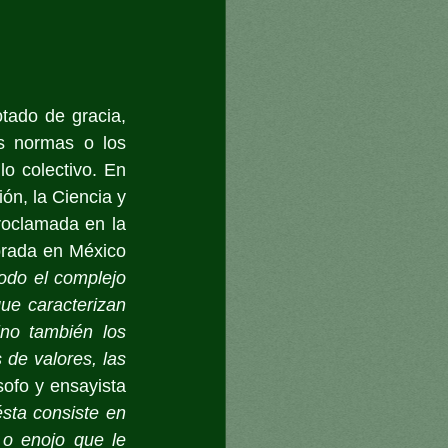
tado de gracia, 
s normas o los 
o colectivo. En 
n, la Ciencia y 
roclamada en la 
brada en México 
odo el complejo 
ue caracterizan 
no también los 
de valores, las 
sofo y ensayista 
sta consiste en 
o enojo que le 