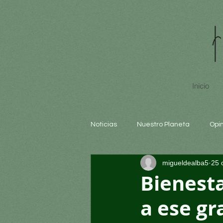
Inicio
Noticias
Nuestro Planeta
Opi
migueldealba5
25 
Arte y cultura
Educación
Bienesta
a ese gr