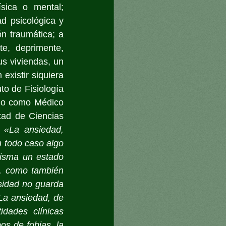
sica o mental; 
 psicológica y 
n traumática; a 
, deprimente, 
s viviendas, un 
existir siquiera 
to de Fisiología 
do como Médico 
ad de Ciencias 
 
«La ansiedad, 
 todo caso algo 
isma un estado 
, como también 
sidad no guarda 
La ansiedad, de 
dades clínicas 
s de fobias, la 