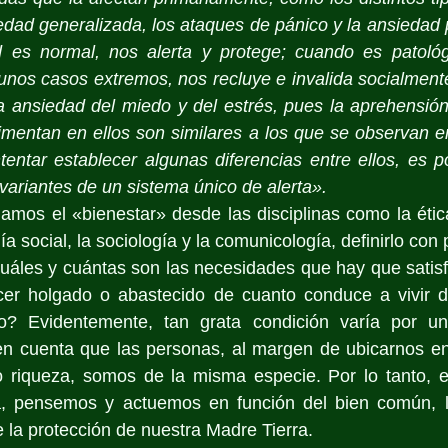
ad generalizada, los ataques de pánico y la ansiedad p
 es normal, nos alerta y protege; cuando es patológ
gunos casos extremos, nos recluye e invalida socialmente.
 la ansiedad del miedo y del estrés, pues la aprehensión
imentan en ellos son similares a los que se observan en
entar establecer algunas diferencias entre ellos, es po
variantes de un sistema único de alerta».
mos el «bienestar» desde las disciplinas como la ética, 
ía social, la sociología y la comunicología, definirlo con p
áles y cuántas son las necesidades que hay que satisfa
er holgado o abastecido de cuanto conduce a vivir de
cto? Evidentemente, tan grata condición varía por u
en cuenta que las personas, al margen de ubicarnos en 
 riqueza, somos de la misma especie. Por lo tanto, e
, pensemos y actuemos en función del bien común, l
e la protección de nuestra Madre Tierra.