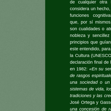
de cualquier otra 
considera un hecho, 
funciones cognitiv
que, por sí mismos,
son cualidades o atr
nobleza y sencillez
principios que guían
este entendido, para
la Cultura (UNESCO) 
declaración final de
en 1982: 
«En su sen
de rasgos espiritual
una sociedad o un g
sistemas de vida, lo
tradiciones y las cr
José Ortega y Gasse
una concesión de ra