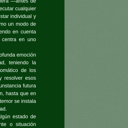
mera —antes de 
cutar cualquier 
ar individual y 
omo un modo de 
iendo en cuenta 
 centra en uno 
ofunda emoción 
d, teniendo la 
omático de los 
 resolver esos 
unstancia futura 
n, hasta que en 
emor se instala 
dad.
gún estado de 
te o situación 