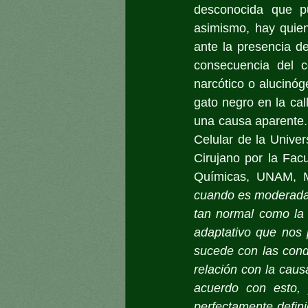
desconocida que pu
asimismo, hay quie
ante la presencia d
consecuencia del c
narcótico o alucinóg
gato negro en la call
una causa aparente. S
Celular de la Unive
Cirujano por la Fac
Químicas, UNAM, Mi
cuando es moderada y
tan normal como la 
adaptativo que nos 
sucede con las cond
relación con la caus
acuerdo con esto, 
perfectamente defini