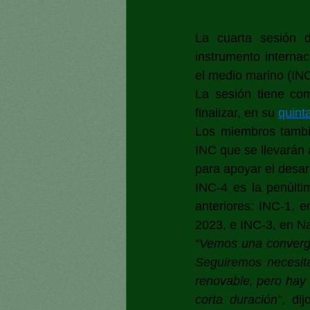
La cuarta sesión d
instrumento internac
el medio marino (INC
La sesión tiene co
finalizar, en su
quint
Los miembros tambié
INC que se llevarán a
para apoyar el desarr
INC-4 es la penúlti
anteriores: INC-1, 
2023, e INC-3, en Na
“Vemos una converge
Seguiremos necesita
renovable, pero hay
corta duración”
, di