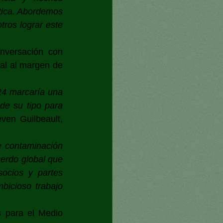
stica. Abordemos 
ros lograr este 
nversación con 
al al margen de 
24 marcaría una 
e su tipo para 
ven Guilbeault, 
 contaminación 
erdo global que 
ocios y partes 
icioso trabajo 
 para el Medio 