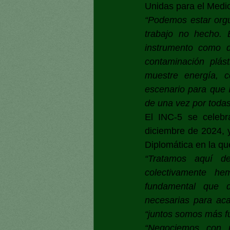
Unidas para el Med
“Podemos estar orgu
trabajo no hecho. E
instrumento como d
contaminación plás
muestre energía, c
escenario para que I
de una vez por todas
El INC-5 se celebr
diciembre de 2024, y
Diplomática en la qu
“Tratamos aquí de
colectivamente he
fundamental que d
necesarias para acab
“juntos somos más f
“Negociemos con r