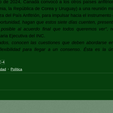
o de 2024, Canadá convocó a los otros países anfitrion
nia, la República de Corea y Uruguay) a una reunión minis
a del País Anfitrión, para impulsar hacia el instrumento 
ortunidad, hagan que estos siete días cuenten, present
posible al acuerdo final que todos queremos ver”
, 
aria Ejecutiva del INC. 
ados, conocen las cuestiones que deben abordarse en 
lexibilidad para llegar a un consenso. Ésta es la ú
C-4
idad
Política