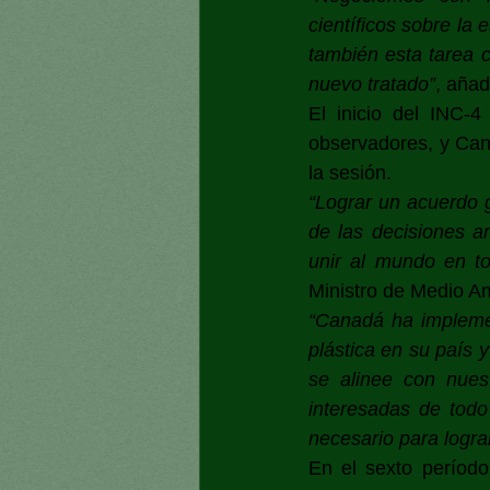
científicos sobre la 
también esta tarea c
nuevo tratado”
, añad
El inicio del INC-4
observadores, y Can
la sesión.
“Lograr un acuerdo g
de las decisiones a
unir al mundo en to
Ministro de Medio A
“Canadá ha impleme
plástica en su país 
se alinee con nues
interesadas de todo
necesario para lograr
En el sexto períod