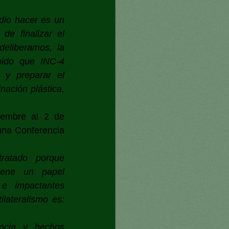
io hacer es un 
e finalizar el 
eliberamos, la 
pido que INC-4 
y preparar el 
ación plástica, 
embre al 2 de 
una Conferencia 
atado porque 
iene un papel 
e impactantes 
lateralismo es: 
ncia y hechos 