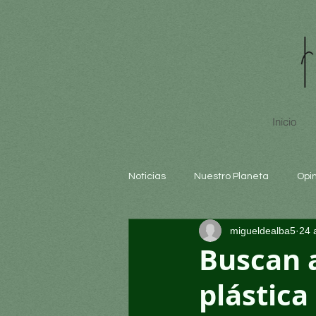
Inicio
Noticias
Nuestro Planeta
Opi
migueldealba5
24 
Arte y cultura
Educación
Buscan 
plástica