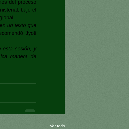
es del proceso 
terial, bajo el 
global.
en un texto que 
recomendó Jyoti 
esta sesión, y 
nica manera de 
Ver todo