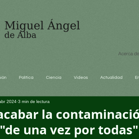
Acerca de
nión
Política
Ciencia
Videos
Actualidad
E
abr 2024
3 min de lectura
educación
acabar la contaminaci
 "de una vez por todas"