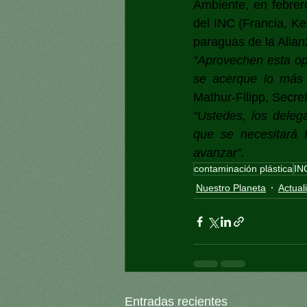
Ambiente, en febrer
del INC (Francia, Ke
paraguas de la Alianz
“Aprovechen esta op
se acerque lo más 
Mathur-Filipp, Secret
“Ustedes, los deleg
que se necesitará f
avanzar”.
contaminación plástica
IN
Nuestro Planeta
Actual
Entradas recientes