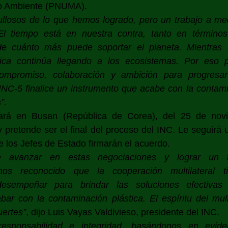
io Ambiente (PNUMA).
llosos de lo que hemos logrado, pero un trabajo a med
l tiempo está en nuestra contra, tanto en términos d
e cuánto más puede soportar el planeta. Mientras d
tica continúa llegando a los ecosistemas. Por eso 
ompromiso, colaboración y ambición para progresar 
NC-5 finalice un instrumento que acabe con la contamin
”.
ará en Busan (República de Corea), del 25 de novi
 pretende ser el final del proceso del INC. Le seguirá 
e los Jefes de Estado firmarán el acuerdo.
 avanzar en estas negociaciones y lograr un tr
mos reconocido que la cooperación multilateral t
esempeñar para brindar las soluciones efectivas 
ar con la contaminación plástica. El espíritu del multi
uertes”
, dijo Luis Vayas Valdivieso, presidente del INC. 
esponsabilidad e integridad, basándonos en evide