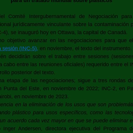
 para un tratado mundial sobre plásticos
el Comité Intergubernamental de Negociación para d
ional jurídicamente vinculante sobre la contaminación plá
-4), se inauguró hoy en Ottawa, la capital de Canadá. 
mo objetivo avanzar en las negociaciones para que e
a sesión (INC-5)
,
en noviembre, el texto del instrumento.
n decidirán sobre el trabajo entre sesiones (sesiones 
 cabo entre las reuniones oficiales) requerido entre el I
ollo posterior del texto.
ma etapa de las negociaciones; sigue a tres rondas de
en Punta del Este, en noviembre de 2022; INC-2, en Par
irobi, en noviembre de 2023.
ncia en la eliminación de los usos que son problemátic
ndo plástico para usos específicos, como las tecnolog
 un acuerdo cada vez mayor en que se puede eliminar el
jo Inger Andersen, directora ejecutiva del Programa d