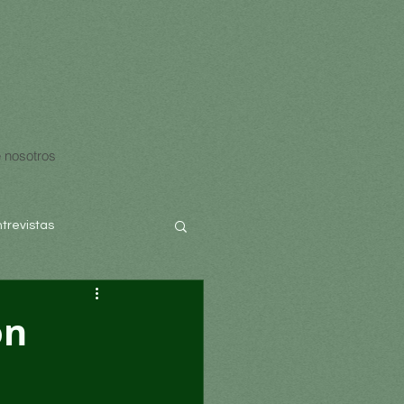
 nosotros
ntrevistas
ón