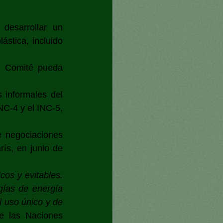
esarrollar un 
stica, incluido 
l Comité pueda 
informales del 
NC-4 y el INC-5, 
 negociaciones 
ís, en junio de 
os y evitables. 
ías de energía 
 uso único y de 
e las Naciones 