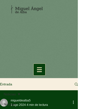
Entrada
Noticias
migueldealba5
Noticias
1 ago 2024
4 min de lectura