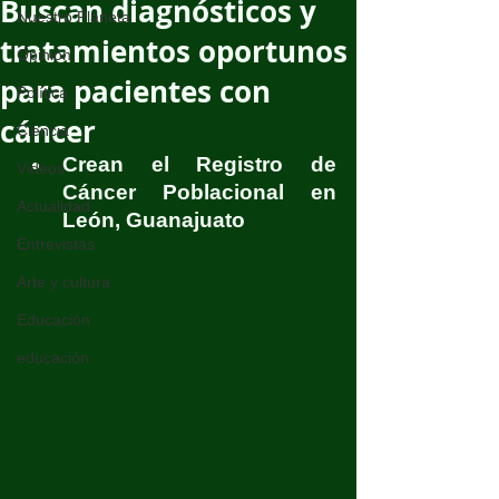
Buscan diagnósticos y
Nuestro Planeta
tratamientos oportunos
Opinión
para pacientes con
Política
cáncer
Ciencia
Crean el Registro de 
Videos
Cáncer Poblacional en 
Actualidad
León, Guanajuato
Entrevistas
Arte y cultura
Educación
educación