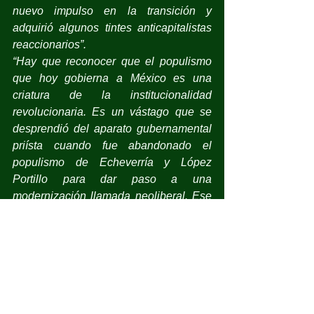
nuevo impulso en la transición y 
adquirió algunos tintes anticapitalistas 
reaccionarios”.
“Hay que reconocer que el populismo 
que hoy gobierna a México es una 
criatura de la institucionalidad 
revolucionaria. Es un vástago que se 
desprendió del aparato gubernamental 
priísta cuando fue abandonado el 
populismo de Echeverría y López 
Portillo para dar paso a una 
modernización llamada neoliberal. Ese 
populismo nacionalista se alió a 
algunas expresiones de la izquierda, lo 
que le dio un semblante progresista e 
incluso radical en algunos momentos”.
Pasaje de 
Regreso a la jaula,
 de 
Roger Bartra