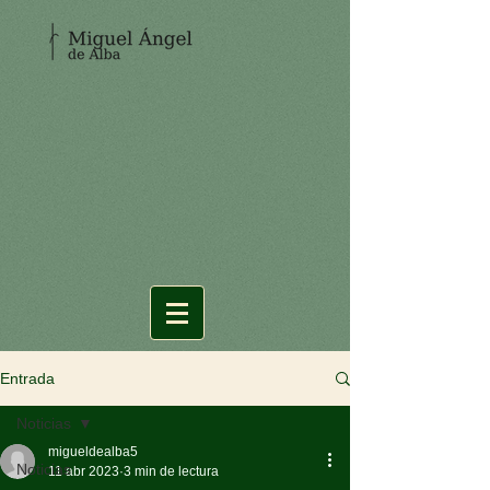
Entrada
Noticias
migueldealba5
Noticias
11 abr 2023
3 min de lectura