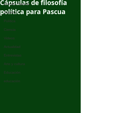
Cápsulas de filosofía
Nuestro Planeta
política para Pascua
Opinión
Política
Ciencia
Videos
Actualidad
Entrevistas
Arte y cultura
Educación
educación