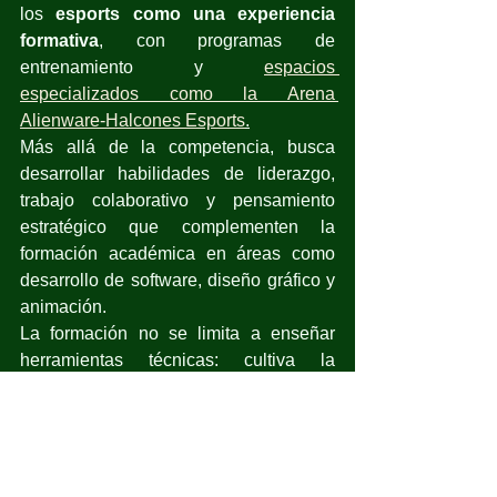
los 
esports como una experiencia 
formativa
, con programas de 
entrenamiento y
espacios 
especializados como la Arena 
Alienware-Halcones Esports
.
Más allá de la competencia, busca 
desarrollar habilidades de liderazgo, 
trabajo colaborativo y pensamiento 
estratégico que complementen la 
formación académica en áreas como 
desarrollo de software, diseño gráfico y 
animación.
La formación no se limita a enseñar 
herramientas técnicas: cultiva la 
capacidad de pensar críticamente sobre 
cómo los videojuegos pueden ser 
vehículos de 
aprendizaje 
significativo
 y desarrollo integral.
La próxima vez que un jugador analice 