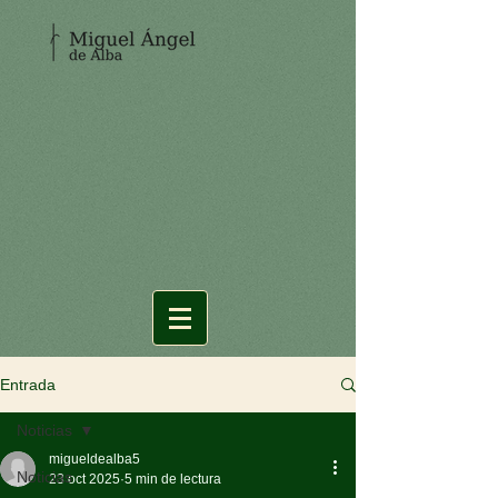
Entrada
Noticias
migueldealba5
Noticias
23 oct 2025
5 min de lectura