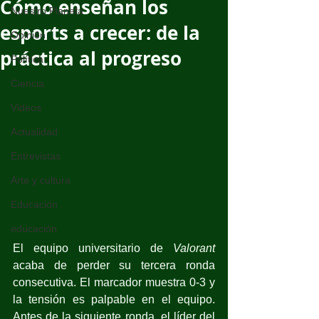
Cómo enseñan los
Nuestro Planeta
esports a crecer: de la
Opinión
práctica al progreso
Política
Ciencia
Videos
Actualidad
Entrevistas
Arte y cultura
Educación
educación
El equipo universitario de 
Valorant
acaba de perder su tercera ronda 
consecutiva. El marcador muestra 0-3 y 
la tensión es palpable en el equipo. 
Antes de la siguiente ronda, el líder del 