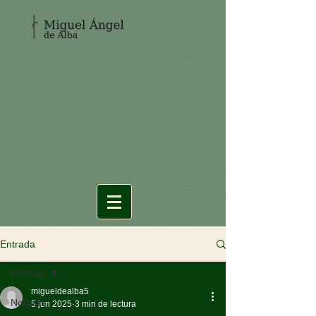
Entrada
Noticias
migueldealba5
Noticias
5 jun 2025
3 min de lectura