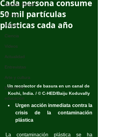
Cada persona consume
Nuestro Planeta
50 mil partículas
Opinión
plásticas cada año
Política
Ciencia
Videos
Actualidad
Entrevistas
Arte y cultura
Un recolector de basura en un canal de 
Educación
Kochi, India. / © C-HED/Baiju Koduvally
educación
Urgen acción inmediata contra la 
crisis de la contaminación 
plástica
La contaminación plástica se ha 