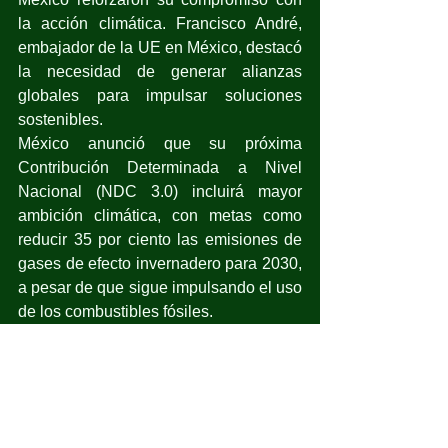
la acción climática. Francisco André, 
embajador de la UE en México, destacó 
la necesidad de generar alianzas 
globales para impulsar soluciones 
sostenibles.
México anunció que su próxima 
Contribución Determinada a Nivel 
Nacional (NDC 3.0) incluirá mayor 
ambición climática, con metas como 
reducir 35 por ciento las emisiones de 
gases de efecto invernadero para 2030, 
a pesar de que sigue impulsando el uso 
de los combustibles fósiles.
Patricia Espinosa, enviada especial 
para América Latina ante la COP30, 
subrayó la importancia de involucrar al 
sector privado en el financiamiento de 
acciones climáticas.