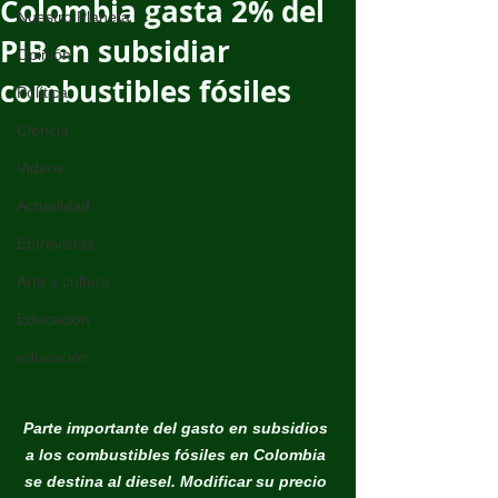
Colombia gasta 2% del
Nuestro Planeta
PIB en subsidiar
Opinión
combustibles fósiles
Política
Ciencia
Videos
Actualidad
Entrevistas
Arte y cultura
Educación
educación
Parte importante del gasto en subsidios 
a los combustibles fósiles en Colombia 
se destina al diesel. Modificar su precio 