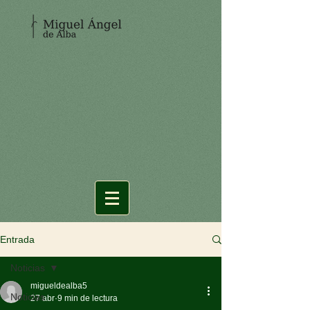
Entrada
Noticias
migueldealba5
Noticias
27 abr
9 min de lectura