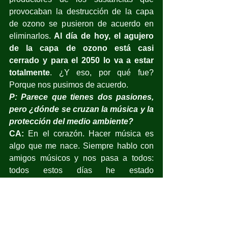
provocaban la destrucción de la capa 
de ozono se pusieron de acuerdo en 
eliminarlos.
 Al día de hoy, el agujero 
de la capa de ozono está casi 
cerrado y para el 2050 lo va a estar 
totalmente
. ¿Y eso, por qué fue? 
Porque nos pusimos de acuerdo.
P: Parece que tienes dos pasiones, 
pero ¿dónde se cruzan la música y la 
protección del medio ambiente?
CA:
 En el corazón. Hacer música es 
algo que me nace. Siempre hablo con 
amigos músicos y nos pasa a todos: 
todos estos días he estado 
componiendo; te sientas y no sabes 
qué vas a hacer y, de golpe, las cosas 
empiezan a pasar.
Creo que el medio ambiente es eso: 