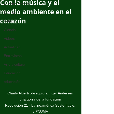
Con la música y el
Nuestro Planeta
medio ambiente en el
Opinión
corazón
Política
Ciencia
Videos
Actualidad
Entrevistas
Arte y cultura
Educación
educación
Charly Alberti obsequió a Inger Andersen 
una gorra de la fundación 

Revolución 21 - Latinoamérica Sustentable. 
/ PNUMA