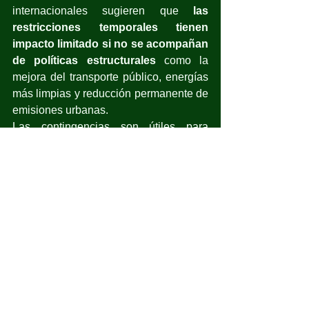
internacionales sugieren que 
las 
restricciones temporales tienen 
impacto limitado si no se acompañan 
de políticas estructurales
 como la 
mejora del transporte público, energías 
más limpias y reducción permanente de 
emisiones urbanas. 
Las contingencias son útiles para 
proteger la salud en momentos 
agudos
, pero no sustituyen una 
estrategia de largo plazo para bajar 
estándares de contaminación.
(
atmosfera.unam.mx
)
ozono troposférico
contingencia ambiental
Nuestro Planeta
Ciencia
Política