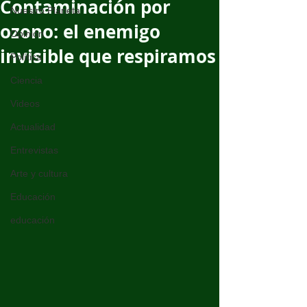
Contaminación por
Nuestro Planeta
ozono: el enemigo
Opinión
invisible que respiramos
Política
Ciencia
Videos
Actualidad
Entrevistas
Arte y cultura
Educación
educación