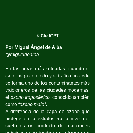
© ChatGPT
Por Miguel Ángel de Alba
@migueldealba
En las horas más soleadas, cuando el 
calor pega con todo y el tráfico no cede 
se forma uno de los contaminantes más 
traicioneros de las ciudades modernas: 
el 
ozono troposférico
, conocido también 
como 
“ozono malo”
. 
A diferencia de la capa de ozono que 
protege en la estratosfera, a nivel del 
suelo es un producto de reacciones 
químicas entre 
óxidos de nitrógeno y 