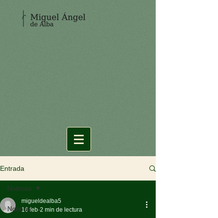
Entrada
Noticias
migueldealba5
Noticias
16 feb
2 min de lectura