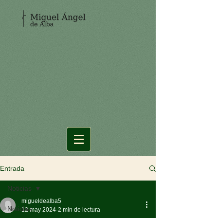
Entrada
Noticias
migueldealba5
Noticias
12 may 2024
2 min de lectura