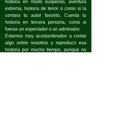
historia en modo suspenso, aventura 
extrema, historia de terror o como si la 
contara tu autor favorito. Cuenta tu 
historia en tercera persona, como si 
fueras un espectador o un admirador.
Estamos muy acostumbrados a contar 
algo sobre nosotros y reproducir esa 
historia por mucho tiempo, aunque no 
nos favorezca o sea una historia triste, 
plana, aburrida o colmada de fracasos. 
La vida es mucho, mucho más, pero 
necesitamos ponernos creativos, 
atrevernos a experimentarla y narrarla 
desde otros lugares.
Y tú, ¿qué historia te contarás hoy de ti?