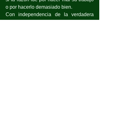
o por hacerlo demasiado bien.
Con independencia de la verdadera 
causa, que probablemente no 
llegaremos a saber, la decisión de 
Palacio Nacional es un golpe mortal a 
los buenos propósitos de contar con 
una Fiscalía autónoma e 
independiente. Nos regresa a los 
tiempos del fiscal carnal.
El nombramiento, casi en lo oscurito, 
para que la ex consejera Jurídica del 
Ejecutivo Federal y ex procuradora 
General de Justicia en la Ciudad de 
México, Ernestina Godoy, se pudiera 
convertir en la encargada del despacho 
de la FGR fue la crónica de una 
designación anunciada en la que su 
cercanía e identificación con la 