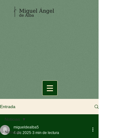
Entrada
Noticias
migueldealba5
Noticias
4 dic 2025
3 min de lectura