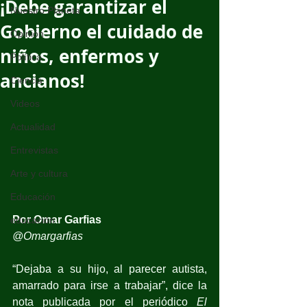
¡Debe garantizar el
Nuestro Planeta
Gobierno el cuidado de
Opinión
niños, enfermos y
Política
ancianos!
Ciencia
Videos
Actualidad
Entrevistas
Arte y cultura
Educación
Por Omar Garfias
educación
@Omargarfias
“Dejaba a su hijo, al parecer autista, 
amarrado para irse a trabajar”, dice la 
nota publicada por el periódico 
El 