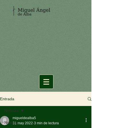
Entrada
Noticias
migueldealba5
Noticias
31 may 2022
3 min de lectura