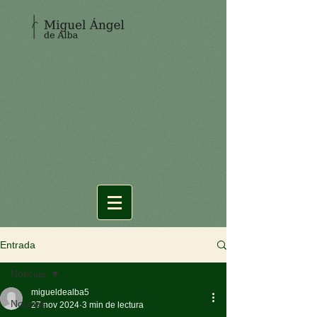
Entrada
Noticias
migueldealba5
Noticias
27 nov 2024
3 min de lectura