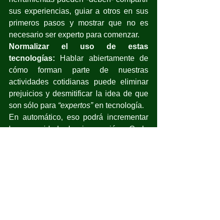
sus experiencias, guiar a otros en sus 
primeros pasos y mostrar que no es 
necesario ser experto para comenzar.
Normalizar el uso de estas 
tecnologías:
 Hablar abiertamente de 
cómo forman parte de nuestras 
actividades cotidianas puede eliminar 
prejuicios y desmitificar la idea de que 
son sólo para 
“expertos”
 en tecnología.
En automático, eso podrá incrementar 
la capacidad de innovación. Cada 
persona puede encontrar maneras 
creativas y únicas de aplicar esas 
herramientas en su vida.
De esa manera se redefinirá el cómo 
entendemos el conocimiento, al 
combinar  habilidades con la tecnología 
y profundizar en temas complejos al 