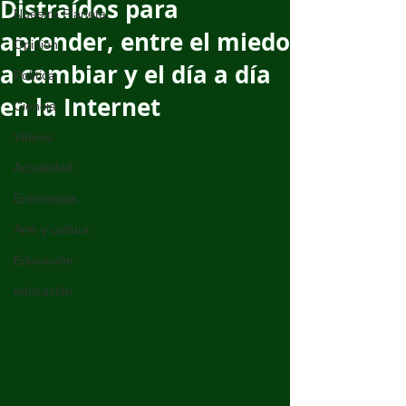
Distraídos para
Nuestro Planeta
aprender, entre el miedo
Opinión
a cambiar y el día a día
Política
en la Internet
Ciencia
Videos
Actualidad
Entrevistas
Arte y cultura
Educación
educación