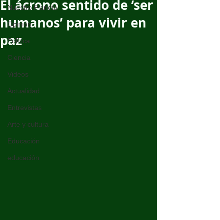
El ácrono sentido de ‘ser
Nuestro Planeta
humanos’ para vivir en
Opinión
paz
Política
Ciencia
Videos
Actualidad
Entrevistas
Arte y cultura
Educación
educación