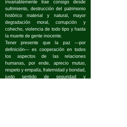
invariablemente trae consigo desde 
sufrimiento, destrucción del patrimonio 
histórico material y natural, mayor 
degradación moral, corrupción y 
cohecho, violencia de todo tipo y hasta 
la muerte de gente inocente.
Tener presente que la paz —por 
definición— es cooperación en todos 
los aspectos de las relaciones 
humanas, por ende, aprecio mutuo, 
respeto y empatía, fraternidad y bondad, 
justo sentido de seguridad y 
soberanía… en una atmósfera creativa 
en todos los aspectos de la actividad 
cognoscitiva. Pero de manera habitual 
se cree que también supone erradicar 
los problemas de cualquier índole, por 
lo que es prudente entender que la paz 
no puede definirse como carencia de 