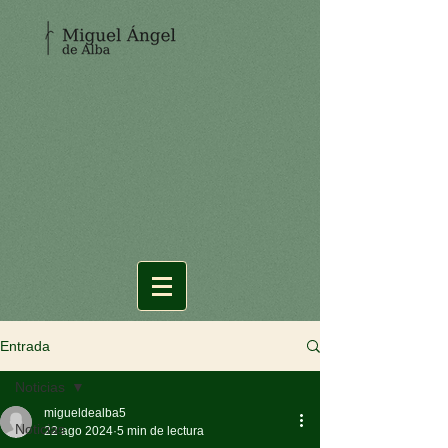
Entrada
Noticias
migueldealba5
Noticias
22 ago 2024
5 min de lectura