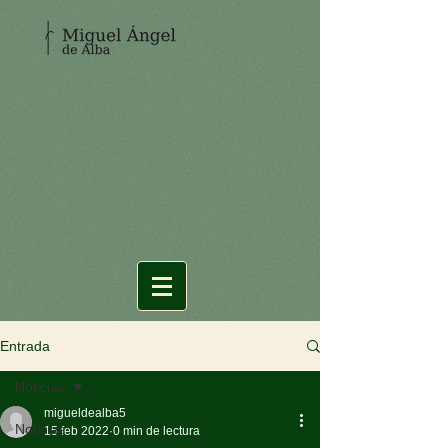
Entrada
Noticias
migueldealba5
Noticias
15 feb 2022
0 min de lectura