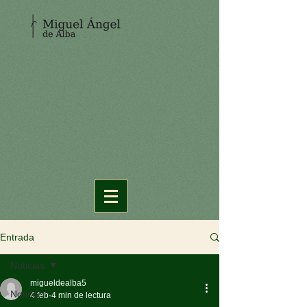
Entrada
Noticias
migueldealba5
Noticias
4 feb
4 min de lectura