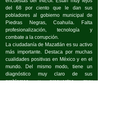
encuestas del INEGI. Están muy lejos 
del 68 por ciento que le dan sus 
pobladores al gobierno municipal de 
Piedras Negras, Coahuila. Falta 
profesionalización, tecnología y 
combate a la corrupción.
La ciudadanía de Mazatlán es su activo 
más importante. Destaca por muchas 
cualidades positivas en México y en el 
mundo. Del mismo modo, tiene un 
diagnóstico muy claro de sus 
problemas y propuestas muy 
fundamentadas de solución.
Como Sandra Guido, sobre el déficit del 
agua y la necesidad de conformar un 
consejo de cuenca que revitalice la 
fuente fundamental de abastecimiento; 
o Ernesto Hernández Norzagaray y la 
pertinencia de tener un mecanismo 