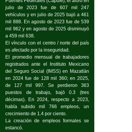
Puentes Federales (Capufe), el aforo en 
julio de 2023 fue de 607 mil 247 
vehículos y en julio de 2025 bajó a 461 
mil 888. En agosto de 2023 fue de 539 
mil 962 y en agosto de 2025 disminuyó 
a 459 mil 638.
El vínculo con el centro / norte del país 
es afectado por la inseguridad.
El promedio mensual de trabajadores 
registrados ante el Instituto Mexicano 
del Seguro Social (IMSS) en Mazatlán 
en 2024 fue de 128 mil 360; en 2025, 
de 127 mil 997. Se perdieron 363 
puestos de trabajo, bajó 0.3 (tres 
décimas). En 2024, respecto a 2023, 
había subido mil 766 empleos, un 
crecimiento de 1.4 por ciento.
La creación de empleos formales se 
estancó.