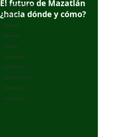
El futuro de Mazatlán
Nuestro Planeta
¿hacia dónde y cómo?
Opinión
Política
Ciencia
Videos
Actualidad
Entrevistas
Arte y cultura
Educación
educación