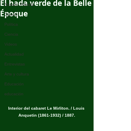
El hada verde de la Belle
Nuestro Planeta
Époque
Opinión
Política
Ciencia
Videos
Actualidad
Entrevistas
Arte y cultura
Educación
educación
Interior del cabaret Le Mirliton. / Louis 
Anquetin (1861-1932) / 1887.