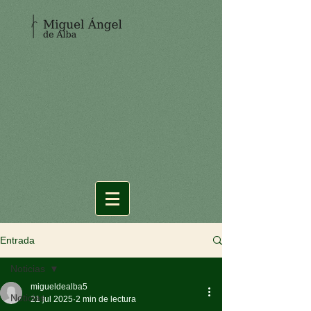
Entrada
Noticias
migueldealba5
Noticias
21 jul 2025
2 min de lectura