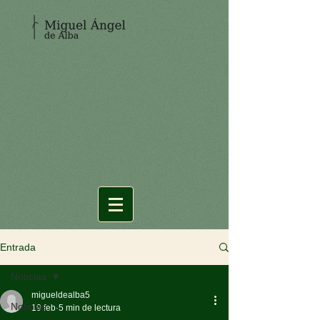
Entrada
Noticias
migueldealba5
Noticias
19 feb
5 min de lectura