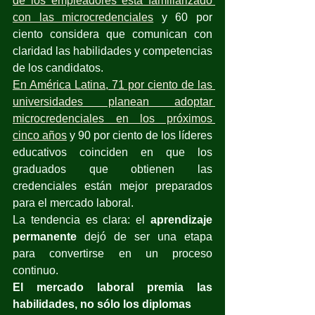
de los empleadores está familiarizado 
con las microcredenciales
 y 60 por 
ciento considera que comunican con 
claridad las habilidades y competencias 
de los candidatos.
En América Latina, 71 por ciento de las 
universidades planean adoptar 
microcredenciales en los próximos 
cinco años
 y 90 por ciento de los líderes 
educativos coinciden en que los 
graduados que obtienen las 
credenciales están mejor preparados 
para el mercado laboral.
La tendencia es clara: el 
aprendizaje 
permanente
 dejó de ser una etapa 
para convertirse en un proceso 
continuo.
El mercado laboral premia las 
habilidades, no sólo los diplomas