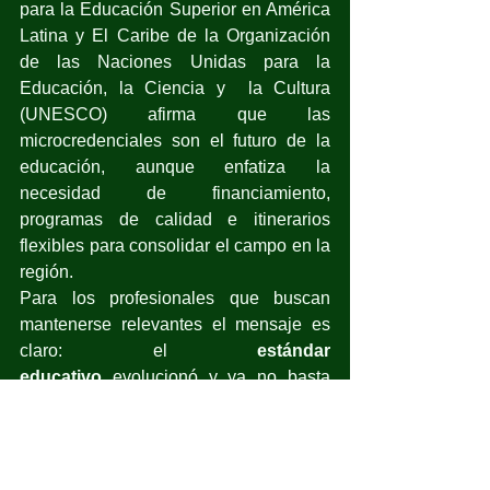
para la Educación Superior en América 
Latina y El Caribe de la Organización 
de las Naciones Unidas para la 
Educación, la Ciencia y  la Cultura 
(UNESCO) afirma que las 
microcredenciales son el futuro de la 
educación, aunque enfatiza la 
necesidad de financiamiento, 
programas de calidad e itinerarios 
flexibles para consolidar el campo en la 
región.
Para los profesionales que buscan 
mantenerse relevantes el mensaje es 
claro: el 
estándar 
educativo
 evolucionó y ya no basta 
con una licenciatura. Hoy el desarrollo 
profesional exige aprendizaje continuo 
y habilidades verificables.
Tecmilenio
 ha respondido y ofrece 