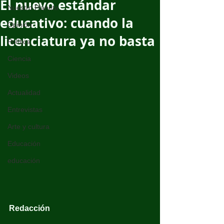
El nuevo estándar
Nuestro Planeta
educativo: cuando la
Opinión
licenciatura ya no basta
Política
Ciencia
Videos
Actualidad
Entrevistas
Arte y cultura
Educación
educación
Redacción