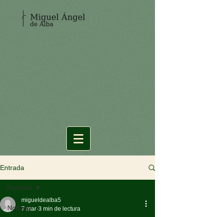
Entrada
Noticias
migueldealba5
Noticias
7 mar
3 min de lectura