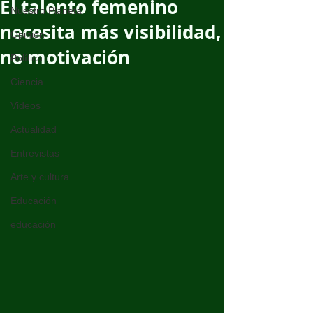
El talento femenino
Nuestro Planeta
necesita más visibilidad,
Opinión
no motivación
Política
Ciencia
Videos
Actualidad
Entrevistas
Arte y cultura
Educación
educación