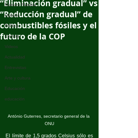
“Eliminación gradual” vs
Nuestro Planeta
“Reducción gradual” de
Opinión
combustibles fósiles y el
Política
futuro de la COP
Ciencia
Videos
Actualidad
Entrevistas
Arte y cultura
Educación
educación
António Guterres, secretario general de la 
ONU
El límite de 1,5 grados Celsius sólo es 