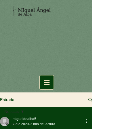
Entrada
Noticias
migueldealba5
Noticias
7 dic 2023
3 min de lectura