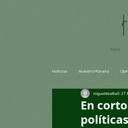
Inicio
Noticias
Nuestro Planeta
Opi
migueldealba5
27 
Arte y cultura
Educación
En corto
política