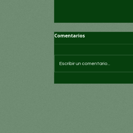
Comentarios
Escribir un comentario...
Los desastres deben verse
como personas, no como
cifras: ONU