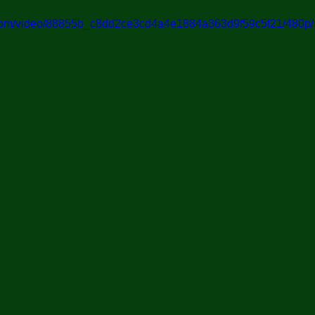
ic.com/video/88855b_c8dd2ce3cd4a4e1884a363d9f59c5f21/480p/