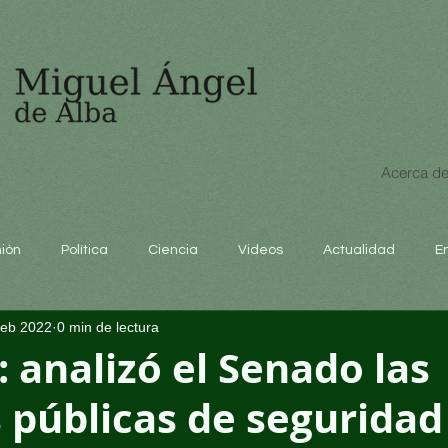
Acerca de
nión
Política
Ciencia
Videos
Actualidad
E
feb 2022
0 min de lectura
educación
: analizó el Senado las
s públicas de seguridad