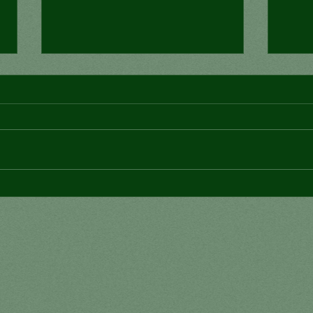
¿Conexión mortal?
¿Pu
con 