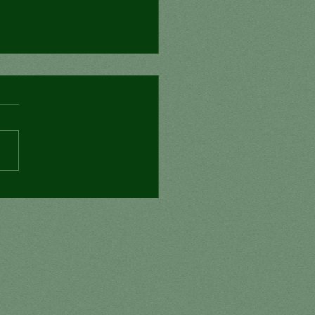
ede Morena romper
el narco?