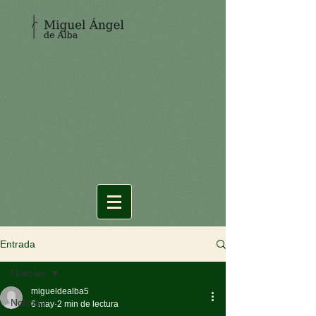
Entrada
Noticias
migueldealba5
Noticias
6 may
2 min de lectura