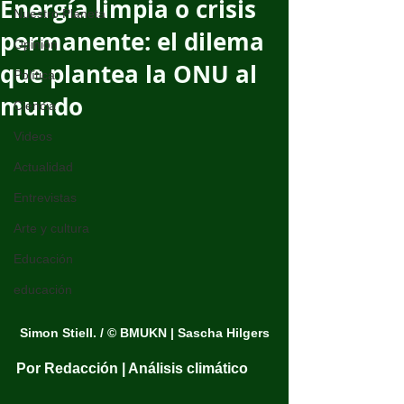
Energía limpia o crisis
Nuestro Planeta
permanente: el dilema
Opinión
que plantea la ONU al
Política
mundo
Ciencia
Videos
Actualidad
Entrevistas
Arte y cultura
Educación
educación
Simon Stiell. / 
© BMUKN | Sascha Hilgers
Por Redacción | Análisis climático