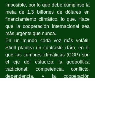
imposible, por lo que debe cumplirse la 
meta de 1.3 billones de dólares en 
financiamiento climático, lo que. Hace 
que la cooperación internacional sea 
más urgente que nunca.
En un mundo cada vez más volátil, 
Stiell plantea un contraste claro, en el 
que las cumbres climáticas (COP) son 
el eje del esfuerzo: la geopolítica 
tradicional: competencia, conflicto, 
dependencia, y la cooperación 
climática: estabilidad, inversión, 
resiliencia.
El mensaje de Stiell es claro. Apostar 
por combustibles fósiles ya no es una 
estrategia energética, sino una apuesta 
por crisis recurrentes. La energía limpia, 
en cambio, ya no es sólo una agenda 