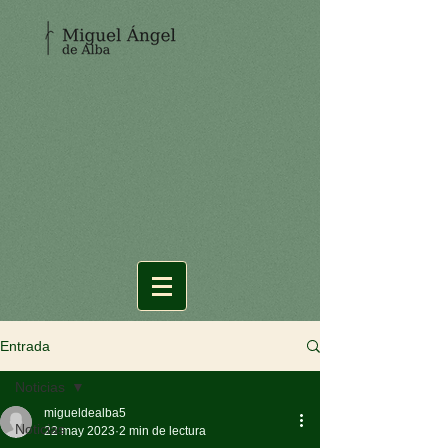
Entrada
Noticias
migueldealba5
Noticias
22 may 2023
2 min de lectura