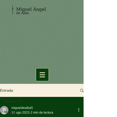
Entrada
Noticias
migueldealba5
Noticias
16 ago 2023
2 min de lectura