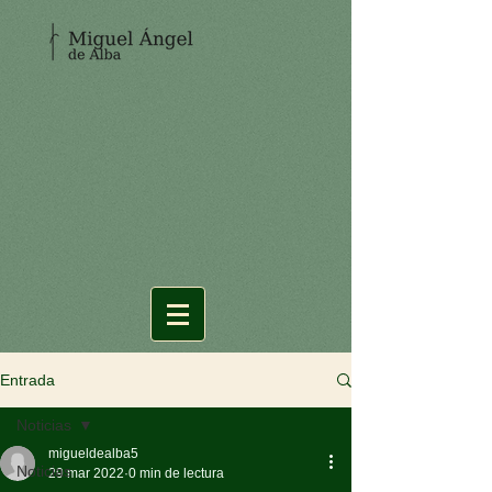
Entrada
Noticias
migueldealba5
Noticias
29 mar 2022
0 min de lectura