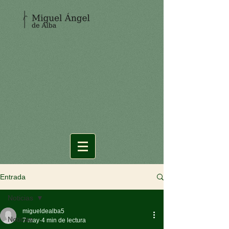
Entrada
Noticias
migueldealba5
Noticias
7 may
4 min de lectura