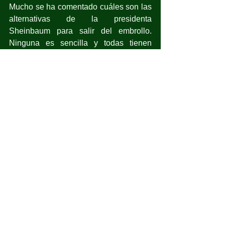
Mucho se ha comentado cuáles son las 
alternativas de la presidenta 
Sheinbaum para salir del embrollo. 
Ninguna es sencilla y todas tienen 
consecuencias políticas internas o 
externas. Desde hace un buen rato, 
Rubén Rocha Moya es una carga para 
Morena. Su triunfo electoral estuvo 
plagado de irregularidades e injerencia 
del cártel de Sinaloa, que 
“se portaron 
bien”
, como diría el clásico. Su entrega 
a los Estados Unidos sería bien vista 
por nuestro vecino y hasta conveniente 
en estos tiempos de negociación del T-
MEC. Para los duros de Morena sería 
inaceptable, con amenaza de fractura 
interna.
Negar la extradición y exonerarlo de 
todo delito dejaría satisfechos a los de 