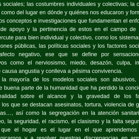
 sociales; las costumbres individuales y colectivas; la c
así como del lugar en dónde y quiénes nos educaron y for
os conceptos e investigaciones que fundamentan el enfo
de apoyo y la pertinencia de estos en el campo de l
rcute para bien individual y colectivo, como los sistema
ciones públicas, las políticas sociales y los factores so
 afecto negativo, ese que se define por sensacion
vos como el nerviosismo, miedo, desazón, culpa, ind
e causa angustia
y conlleva a pésima convivencia.
 la mayoría de los modelos sociales son abusivos, 
e buena parte de la humanidad que ha perdido la concie
ealidad sobre el alcance y la gravedad de los fa
e los que se destacan asesinatos, tortura, violencia de 
rias…, así como la segregación en la atención sanitari
o, la seguridad, el racismo, el clasismo y la falta segur
a que el hogar es el lugar en el que aprendemos 
nicarnos y a resolver nuestras discrepancias en arm