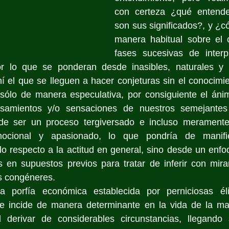
con certeza ¿qué entende
son sus significados?, y ¿
manera habitual sobre el c
fases sucesivas de interp
or lo que se ponderan desde inasibles, naturales y l
í el que se lleguen a hacer conjeturas sin el conocimien
sólo de manera especulativa, por consiguiente el ánim
ensamientos y/o sensaciones de nuestros semejantes
e ser un proceso tergiversado e incluso meramente i
ocional y apasionado, lo que pondría de manifie
lo respecto a la actitud en general, sino desde un enfoqu
s en supuestos previos para tratar de inferir con mira
s congéneres. 
a porfía económica establecida por perniciosas élit
ue incide de manera determinante en la vida de la may
derivar de considerables circunstancias, llegando 