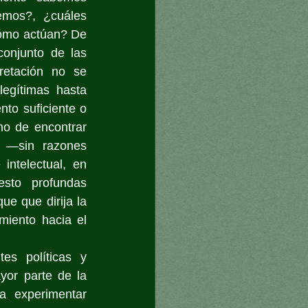
mos?, ¿cuáles 
cómo actúan? De 
onjunto de las 
retación no se 
egítimas hasta 
to suficiente o 
o de encontrar 
 —sin razones 
ntelectual, en 
sto profundas 
e que dirija la 
miento hacia el 
es políticas y 
or parte de la 
a experimentar 