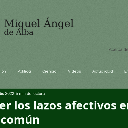
Acerca de
nión
Política
Ciencia
Videos
Actualidad
E
dic 2022
5 min de lectura
educación
er los lazos afectivos 
n común