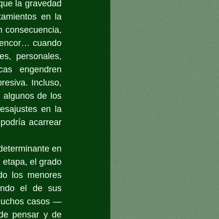
que la gravedad 
mientos en la 
n consecuencia, 
l rencor… cuando 
s, personales, 
cas engendren 
esiva. Incluso, 
 algunos de los 
sajustes en la 
podría acarrear 
 determinante en 
 etapa, el grado 
do los menores 
ndo el de sus 
 muchos casos —
de pensar y de 