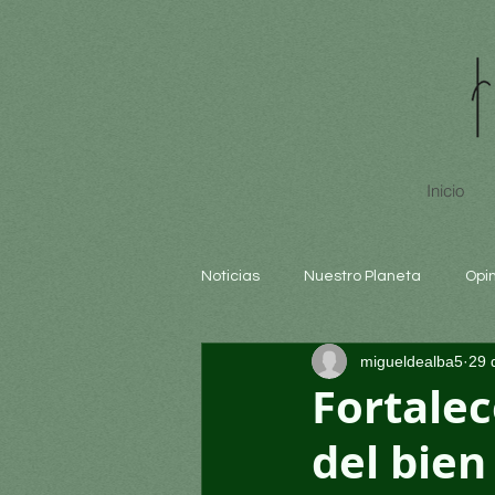
Inicio
Noticias
Nuestro Planeta
Opi
migueldealba5
29 
Arte y cultura
Educación
Fortalec
del bie