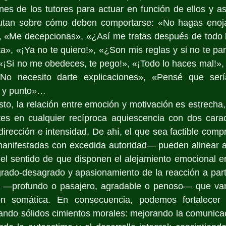
ones de los tutores para actuar en función de ellos y a
putan sobre cómo deben comportarse: «No hagas enoja
!», «Me decepcionas», «¿Así me tratas después de todo 
a», «¡Ya no te quiero!», «¿Son mis reglas y si no te par
¡Si no me obedeces, te pego!», «¡Todo lo haces mal!», «
o necesito darte explicaciones», «Pensé que serías
. y punto»…
o, la relación entre emoción y motivación es estrecha, 
es en cualquier recíproca aquiescencia con dos caracte
irección e intensidad. De ahí, el que sea factible comp
nifestadas con excedida autoridad— pueden alinear a
el sentido de que disponen el alejamiento emocional en
grado-desagrado y apasionamiento de la reacción a parti
mo —profundo o pasajero, agradable o penoso— que v
n somática. En consecuencia, podemos fortalecer n
ando sólidos cimientos morales: mejorando la comunicac