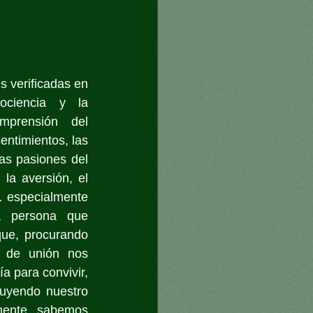
s verificadas en 
ciencia y la 
prensión del 
entimientos, las 
s pasiones del 
la aversión, el 
… especialmente 
a persona que 
ue, procurando 
o de unión nos 
a para convivir, 
ruyendo nuestro 
mente sabemos 