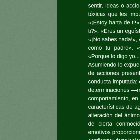
sentir, ideas o acci
tóxicas que les im
«¡Estoy harta de ti
ti?», «Eres un egoíst
«¡No sabes nada!», «
como tu padre», «N
«Porque lo digo yo..
Asumiendo lo expuest
de acciones present
conducta imputada: d
determinaciones —ma
comportamiento, en 
características de a
alteración del áni
de cierta conmoció
emotivos proporcion