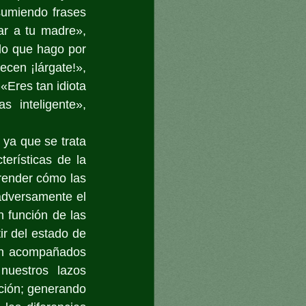
sumiendo frases 
r a tu madre», 
lo que hago por 
ecen ¡lárgate!», 
Eres tan idiota 
 inteligente», 
ya que se trata 
rísticas de la 
render cómo las 
dversamente el 
 función de las 
r del estado de 
an acompañados 
uestros lazos 
ión; generando 