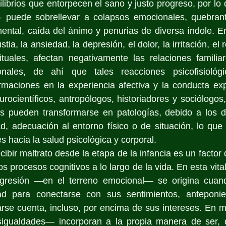
librios que entorpecen el sano y justo progreso, por lo 
uede sobrellevar a colapsos emocionales, quebranta
 mental, caída del ánimo y penurias de diversa índole. E
stia, la ansiedad, la depresión, el dolor, la irritación, e
tuales, afectan negativamente las relaciones familiare
onales, de ahí que tales reacciones psicofisiológi
ormaciones en la experiencia afectiva y la conducta expr
rocientíficos, antropólogos, historiadores y sociólogos,
s pueden transformarse en patologías, debido a los de
ad, adecuación al entorno físico o de situación, lo que 
s hacia la salud psicológica y corporal.
ibir maltrato desde la etapa de la infancia es un factor
los procesos cognitivos a lo largo de la vida. En esta vital
nsgresión —en el terreno emocional— se origina cuan
ad para conectarse con sus sentimientos, anteponie
rse cuenta, incluso, por encima de sus intereses. En
sigualdades— incorporan a la propia manera de ser, 