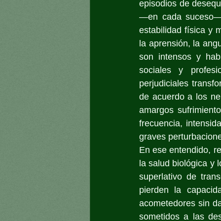
episodios de desequi
—en cada suceso— p
estabilidad física y
la aprensión, la angu
son intensos y habi
sociales y profesi
perjudiciales transf
de acuerdo a los neu
amargos sufrimiento
frecuencia, intensid
graves perturbacione
En ese entendido, rec
la salud biológica y 
superlativo de tra
pierden la capacid
acometedores sin da
sometidos a las de