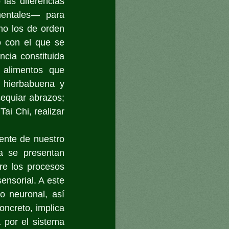
 las diferencias 
mentales— para 
mo los de orden 
o con el que se 
ia constituida 
 alimentos que 
 hierbabuena y 
equiar abrazos; 
ai Chi, realizar 
nte de nuestro 
 se presentan 
e los procesos 
nsorial. A este 
 neuronal, así 
ncreto, implica 
por el sistema 