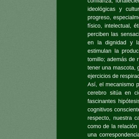
confianza; fortalecie
ideológicas y cult
progreso, especialm
físico, intelectual,
perciben las sensac
en la dignidad y l
estimulan la produc
tomillo; además de r
tener una mascota, go
ejercicios de respira
Así, el mecanismo p
cerebro sitúa en c
fascinantes hipótes
cognitivos conscient
respecto, nuestra c
como de la relación 
una correspondencia