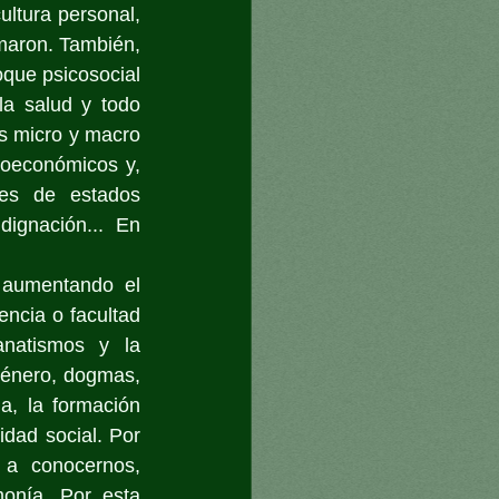
ultura personal, 
maron. También, 
que psicosocial 
a salud y todo 
s micro y macro 
cioeconómicos y, 
es de estados 
ignación... En 
aumentando el 
ncia o facultad 
natismos y la 
género, dogmas, 
a, la formación 
idad social. Por 
a conocernos, 
onía. Por esta 