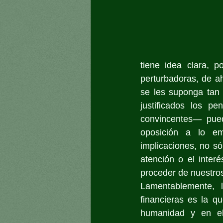
tiene idea clara, p
perturbadoras, de ah
se les suponga tan 
justificados los p
convincentes— pued
oposición a lo em
implicaciones, no só
atención o el interé
proceder de nuestro
Lamentablemente, l
financieras es la q
humanidad y en el 