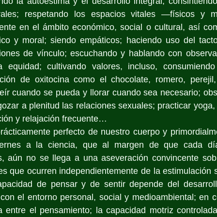
ndo la autoestima y el desarrollo integral; consintiendo
urales; respetando los espacios vitales —físicos y 
ente en el ámbito económico, social o cultural, así co
 ético y moral; siendo empáticos; haciendo uso del tact
iones de vínculo; escuchando y hablando con observanc
a equidad; cultivando valores, incluso, consumiendo
ción de oxitocina como el chocolate, romero, perejil,
eír cuando se pueda y llorar cuando sea necesario; obs
zar a plenitud las relaciones sexuales; practicar yoga, T
ción y relajación frecuente… 
rácticamente perfecto de nuestro cuerpo y primordialme
iernes a la ciencia, que al margen de que cada día
is, aún no se llega a una aseveración convincente sobr
es que ocurren independientemente de la estimulación se
apacidad de pensar y de sentir depende del desarrollo
con el entorno personal, social y medioambiental; en co
 entre el pensamiento; la capacidad motriz controlada 