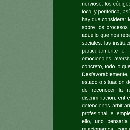
nervioso; los códigos
local y periférica, 
hay que considerar l
sobre los procesos 
aquello que nos repe
sociales, las institu
particularmente el
emocionales aversi
concreto, todo lo qu
Desfavorablemente,
estado o situación d
de reconocer la r
discriminación, entr
detenciones arbitra
profesional, el emple
ello, uno pensarí
relacionarnos, comu