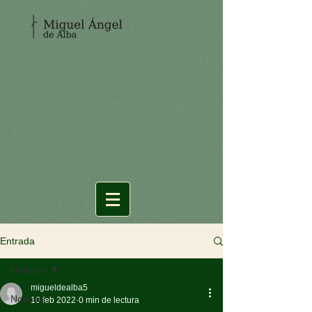
Entrada
Noticias
migueldealba5
Noticias
10 feb 2022
0 min de lectura