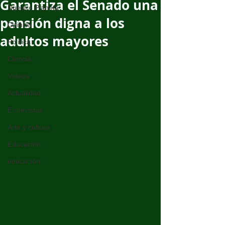
Garantiza el Senado una
Nuestro Planeta
pensión digna a los
Opinión
adultos mayores
Política
Ciencia
Videos
Actualidad
Entrevistas
Arte y cultura
Educación
educación