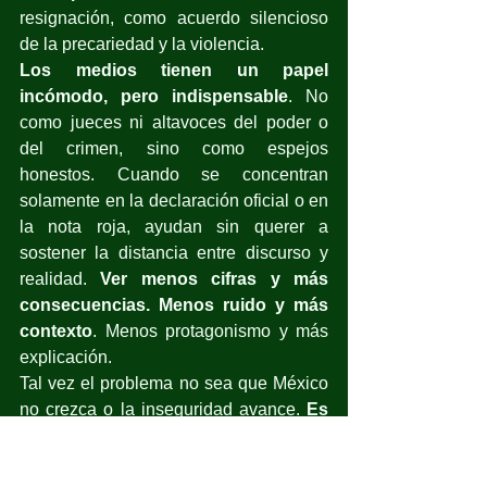
resignación, como acuerdo silencioso 
de la precariedad y la violencia.
Los medios tienen un papel 
incómodo, pero indispensable
. No 
como jueces ni altavoces del poder o 
del crimen, sino como espejos 
honestos. Cuando se concentran 
solamente en la declaración oficial o en 
la nota roja, ayudan sin querer a 
sostener la distancia entre discurso y 
realidad. 
Ver menos cifras y más 
consecuencias. Menos ruido y más 
contexto
. Menos protagonismo y más 
explicación.
Tal vez el problema no sea que México 
no crezca o la inseguridad avance. 
Es 
tan profundo que nos 
acostumbramos
. 
Vivimos 
antre 