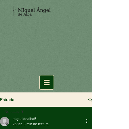
Entrada
Noticias
migueldealba5
Noticias
26 feb
3 min de lectura