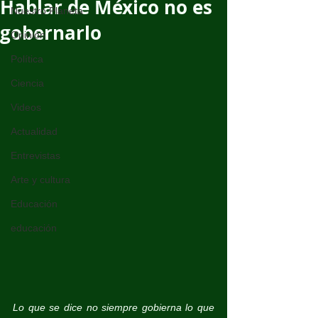
Hablar de México no es
Nuestro Planeta
gobernarlo
Opinión
Política
Ciencia
Videos
Actualidad
Entrevistas
Arte y cultura
Educación
educación
Lo que se dice no siempre gobierna lo que 