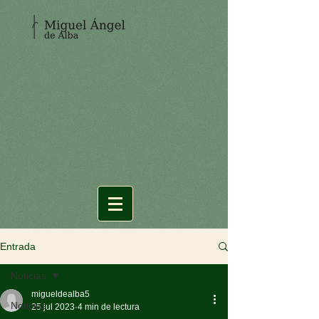
Entrada
Noticias
migueldealba5
Noticias
25 jul 2023
4 min de lectura