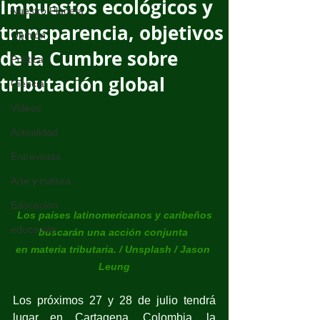
Impuestos ecológicos y
Nuestro Planeta
transparencia, objetivos
Opinión
de la Cumbre sobre
Política
tributación global
Ciencia
Videos
Actualidad
Entrevistas
Arte y cultura
Educación
 Los países latinomericanos y caribeños 
educación
buscarán una acción conjunta 
en materia tributaria. / Unsplash / Jason 
Leung
Los próximos 27 y 28 de julio tendrá 
lugar en Cartagena, Colombia, la 