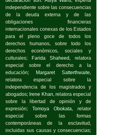
declaración son: Attiya Waris, 
experta 
independiente sobre las consecuencias 
de la deuda externa y de las 
obligaciones financieras 
internacionales conexas de los Estados 
para el pleno goce de todos los 
derechos humanos, sobre todo los 
derechos económicos, sociales y 
culturales
; Farida Shaheed, 
relatora 
especial sobre el derecho a la 
educación
; Margaret Satterthwaite, 
relatora especial sobre la 
independencia de los magistrados y 
abogados
; Irene Khan, 
relatora especial 
sobre la libertad de opinión y de 
expresión
; Tomoya Obokata, 
relator 
especial sobre las formas 
contemporáneas de la esclavitud, 
incluidas sus causas y consecuencias
;  