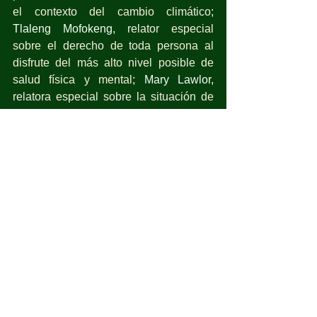
el contexto del cambio climático
; 
Tlaleng Mofokeng, 
relator especial 
sobre el derecho de toda persona al 
disfrute del más alto nivel posible de 
salud física y mental
; Mary Lawlor, 
relatora especial sobre la situación de 
los defensores de los derechos 
humanos
; Dorothy Estrada Tanck 
(presidente), Ivana Radačić 
(vicepresidente), Elizabeth Broderick, 
Melissa Upreti y Meskerem Geset 
Techane, 
Grupo de trabajo sobre la 
discriminación de las mujeres y las 
niñas
; Alexandra Xanthaki, 
relatora 
especial en la esfera de los derechos 
culturales
; Michael Fakhri, 
relator 
especial sobre el derecho a la 
alimentación
; Reem Alsalem, 
relatora 