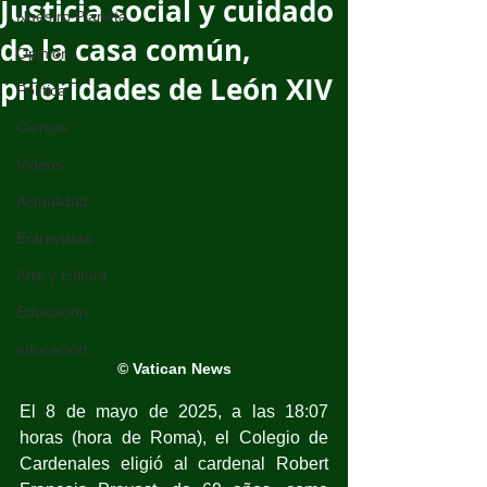
Justicia social y cuidado
Nuestro Planeta
de la casa común,
Opinión
prioridades de León XIV
Política
Ciencia
Videos
Actualidad
Entrevistas
Arte y cultura
Educación
educación
© Vatican News
El 8 de mayo de 2025, a las 18:07 
horas (hora de Roma), el Colegio de 
Cardenales eligió al cardenal Robert 