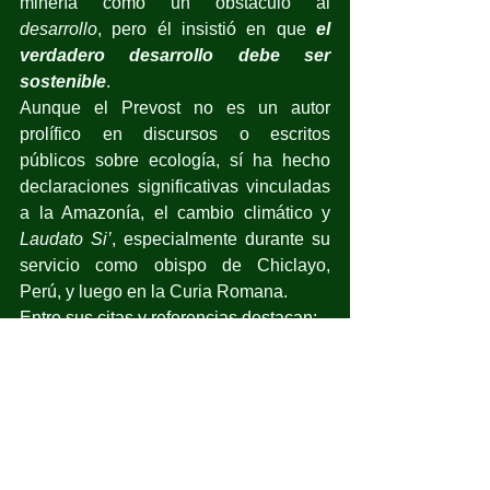
minería como un obstáculo al 
desarrollo
, pero él insistió en que 
el 
verdadero desarrollo debe ser 
sostenible
.
Aunque el Prevost no es un autor 
prolífico en discursos o escritos 
públicos sobre ecología, sí ha hecho 
declaraciones significativas vinculadas 
a la Amazonía, el cambio climático y 
Laudato Si’
, especialmente durante su 
servicio como obispo de Chiclayo, 
Perú, y luego en la Curia Romana.
Entre sus citas y referencias destacan:
1.    Sobre la Amazonía y los pueblos 
indígenas
Durante su tiempo en Perú, Prevost 
mostró especial preocupación por la 
defensa de la Amazonía y sus 
comunidades.
 Algunas ideas clave: