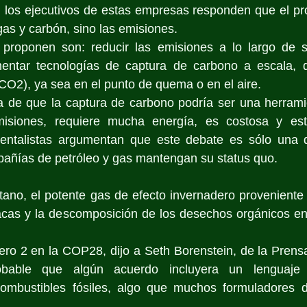
, los ejecutivos de estas empresas responden que el pr
as y carbón, sino las emisiones. 
 proponen son: reducir las emisiones a lo largo de 
entar tecnologías de captura de carbono a escala, q
CO2), ya sea en el punto de quema o en el aire. 
de que la captura de carbono podría ser una herramie
misiones, requiere mucha energía, es costosa y est
entalistas argumentan que este debate es sólo una di
pañías de petróleo y gas mantengan su status quo.
tano, el potente gas de efecto invernadero proveniente d
acas y la descomposición de los desechos orgánicos en 
ro 2 en la COP28, dijo a Seth Borenstein, de la Prensa
able que algún acuerdo incluyera un lenguaje p
ombustibles fósiles, algo que muchos formuladores de
 