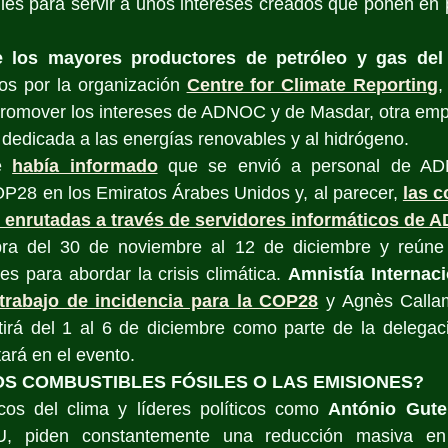
iles para servir a unos intereses creados que ponen en pe
los mayores productores de petróleo y gas de
s por la organización 
Centre for Climate Reporting
,
promover los intereses de ADNOC y de Masdar, otra empr
 dedicada a las energías renovables y al hidrógeno. 
e 
había informado
 que se envió a personal de AD
P28 en los Emiratos Árabes Unidos y, al parecer, 
las c
 enrutadas a través de servidores informáticos de
ra del 30 de noviembre al 12 de diciembre y reúne
es para abordar la crisis climática. 
Amnistía Internaci
trabajo de incidencia para la COP28
 y Agnès Callam
stirá del 1 al 6 de diciembre como parte de la delegac
tará en el evento.
S COMBUSTIBLES FÓSILES O LAS EMISIONES?
icos del clima y líderes políticos como 
António Gute
, piden constantemente una reducción masiva en