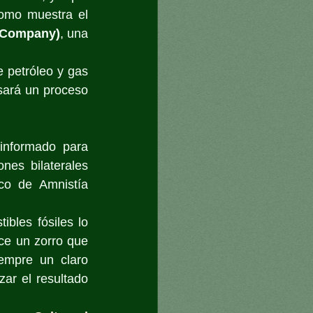
como muestra el 
 Company)
, una 
 petróleo y gas 
ará un proceso 
informado para 
es bilaterales 
co de Amnistía 
bles fósiles lo 
ce un zorro que 
empre un claro 
ar el resultado 