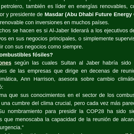
o petrolero, también es líder en energías renovables, 
r y presidente de 
Masdar (Abu Dhabi Future Energy
renovable con inversiones en muchos países. 
os se hacen es si Al-Jaber liderará a los ejecutivos de
os en sus negocios principales, o simplemente supervis
uir con sus negocios como siempre.
ombustibles fósiles?
ones
 según las cuales Sultan al Jaber habría sido 
ses de las empresas que dirige en decenas de reunion
imática, Ann Harrison, asesora sobre cambio climáti
ó:
rma que sus conocimientos en el sector de los combusti
ar una cumbre del clima crucial, pero cada vez más pare
. Su nombramiento para presidir la COP28 ha sido si
ses que menoscaba la capacidad de la reunión de alcanz
urgencia.”