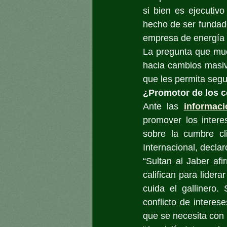
si bien es ejecutiv
hecho de ser fundado
empresa de energía 
La pregunta que much
hacia cambios masiv
que les permita seg
¿Promotor de los c
Ante las 
informaci
promover los intere
sobre la cumbre cl
Internacional, declar
“Sultan al Jaber afi
califican para lider
cuida el gallinero
conflicto de intere
que se necesita con 