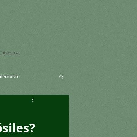
 nosotros
ntrevistas
siles?