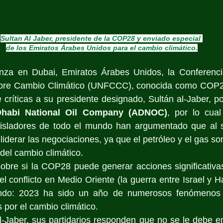
Sultan Al Jaber, presidente de la COP28 y enviado especial 
de los Emiratos Árabes Unidos para el cambio climático.
za en Dubai, Emiratos Árabes Unidos, la Conferenci
bre Cambio Climático (UNFCCC), conocida como COP28
críticas a su presidente designado, Sultán al-Jaber, por 
habi National Oil Company (ADNOC)
, por lo cual 
gisladores de todo el mundo han argumentado que al se
liderar las negociaciones, ya que el petróleo y el gas so
del cambio climático.
obre si la COP28 puede generar acciones significativas
 el conflicto en Medio Oriente (la guerra entre Israel y 
ndo: 2023 ha sido un año de numerosos fenómenos m
​por el cambio climático.
-Jaber, sus partidarios responden que no se le debe enc