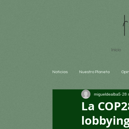
Inicio
Noticias
Nuestro Planeta
Opi
migueldealba5
28 
Arte y cultura
Educación
La COP28
lobbying