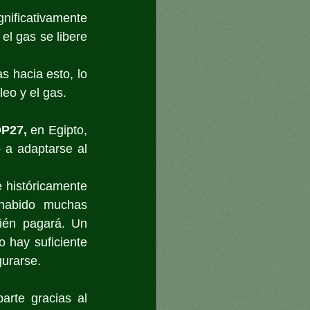
nificativamente 
el gas se libere 
 hacia esto, lo 
leo y el gas.
P27, 
en Egipto, 
 a adaptarse al 
 históricamente 
habido muchas 
ién pagará. Un 
 hay suficiente 
gurarse.
rte gracias al 