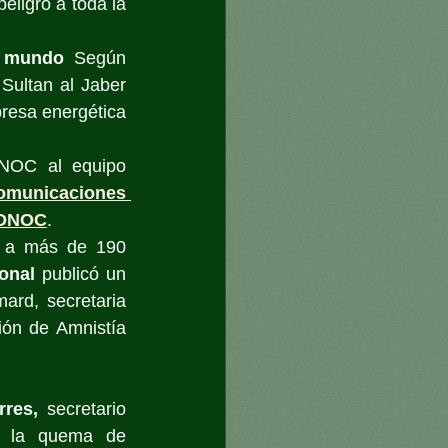
ligro a toda la 
l mundo
 Según 
 Sultan al Jaber 
esa energética 
NOC al equipo 
omunicaciones 
 ADNOC
.
 a más de 190 
onal
 publicó un 
ard, secretaria 
ión de Amnistía 
rres,
 secretario 
 la quema de 