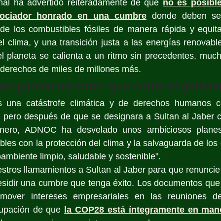
onal ha advertido reiteradamente de que 
no es posible
ociador honrado en una cumbre
 donde deben ser 
de los combustibles fósiles de manera rápida y equitat
l clima, y una transición justa a las energías renovabl
el planeta se calienta a un ritmo sin precedentes, muc
s derechos de miles de millones más.
ber parece un zorro que cuida el galline
 una catástrofe climática y de derechos humanos ca
s, pero después de que se designara a Sultan al Jaber 
ero, ADNOC ha desvelado unos ambiciosos planes
bles con la protección del clima y la salvaguarda de los 
mbiente limpio, saludable y sostenible”.
stros llamamientos a Sultan al Jaber para que renuncie 
idir una cumbre que tenga éxito. Los documentos que i
omover intereses empresariales en las reuniones d
cupación de que 
la COP28 está íntegramente en man