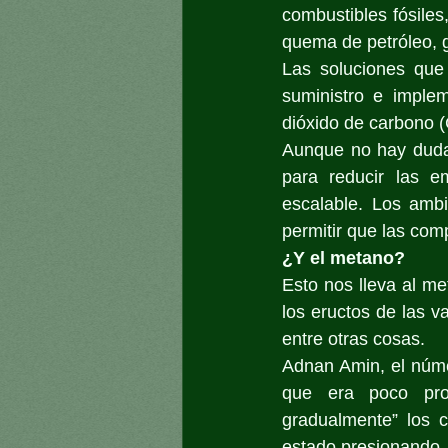
combustibles fósiles
quema de petróleo, g
Las soluciones que
suministro e implem
dióxido de carbono (
Aunque no hay duda 
para reducir las e
escalable. Los ambi
permitir que las com
¿Y el metano?
Esto nos lleva al me
los eructos de las v
entre otras cosas. 
Adnan Amin, el núme
que era poco prob
gradualmente” los c
estado presionando.