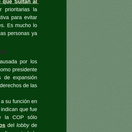
 que Sultan al 
prioritarias la 
iva para evitar 
es. Es mucho lo 
has personas ya 
ro. 
usada por los 
como presidente 
 de expansión 
derechos de las 
a su función en 
ndican que fue 
e la COP sólo 
os
 del 
lobby
 de 