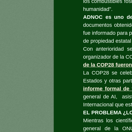
los combustibles fós
humanidad”.
ADNOC es uno de 
documentos obtenido
fue informado para 
de propiedad estatal
Con anterioridad s
organizador de la CO
de la COP28 fueron
La COP28 se celeb
Estados y otras part
informe formal de 
general de AI,  asi
Internacional que es
EL PROBLEMA ¿LO
Mientras los científ
general de la ONU