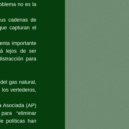
oblema no es la 
sus cadenas de 
ue capturan el 
nta importante 
á lejos de ser 
stracción para 
el gas natural, 
los vertederos, 
 Asociada (AP) 
ara “eliminar 
 políticas han 