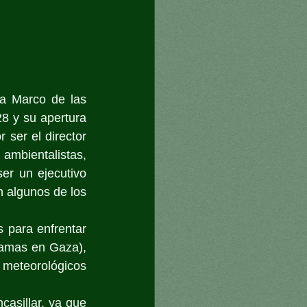
a Marco de las 
 y su apertura 
ser el director 
ambientalistas, 
r un ejecutivo 
n algunos de los 
 para enfrentar 
Hamas en Gaza), 
eteorológicos 
asillar, ya que 