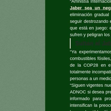
“Amnistía Internaci
Jaber sea un neg
eliminación gradual 
seguir destrozando e
que está en juego: 
sufren y peligran lo
Sultan al Ja
“Ya experimentamos
combustibles fósile
de la COP28 en en
totalmente incompati
personas a un medioa
“Siguen vigentes nue
ADNOC si desea pres
informado para pr
intensifican la preo