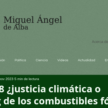
Acerca de
nión
Política
Ciencia
Videos
Actualidad
E
nov 2023
5 min de lectura
educación
 ¿justicia climática o
 de los combustibles fó