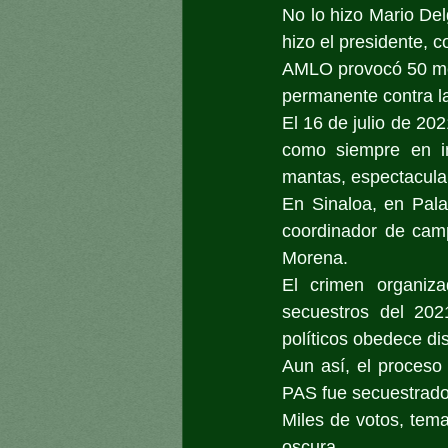
No lo hizo Mario Del
hizo el presidente, c
AMLO provocó 50 med
permanente contra la
El 16 de julio de 20
como siempre en ins
mantas, espectacular
En Sinaloa, en Pala
coordinador de camp
Morena.
El crimen organiza
secuestros del 202
políticos obedece di
Aun así, el proceso 
PAS fue secuestrado
Miles de votos, tem
oscura.