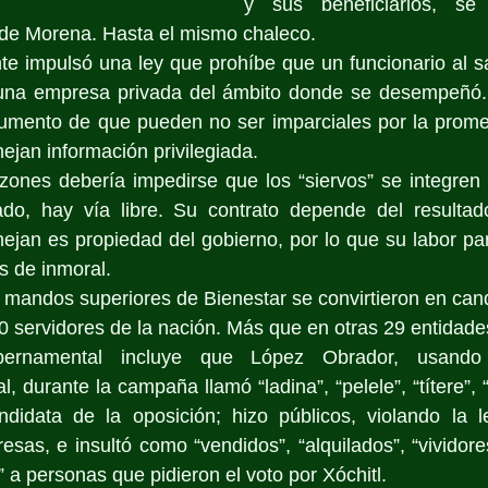
y sus beneficiarios, se 
 de Morena. Hasta el mismo chaleco.
te impulsó una ley que prohíbe que un funcionario al sal
 una empresa privada del ámbito donde se desempeñó.
gumento de que pueden no ser imparciales por la promes
ejan información privilegiada.
ones debería impedirse que los “siervos” se integren 
do, hay vía libre. Su contrato depende del resultado 
jan es propiedad del gobierno, por lo que su labor par
s de inmoral.
s mandos superiores de Bienestar se convirtieron en can
0 servidores de la nación. Más que en otras 29 entidade
bernamental incluye que López Obrador, usando 
l, durante la campaña llamó “ladina”, “pelele”, “títere”,
andidata de la oposición; hizo públicos, violando la l
sas, e insultó como “vendidos”, “alquilados”, “vividores
 a personas que pidieron el voto por Xóchitl.