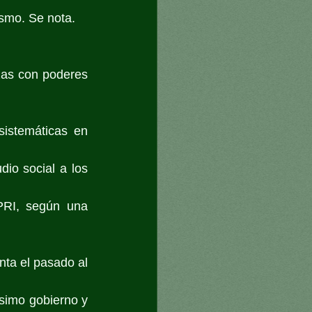
ismo. Se nota.
nzas con poderes 
istemáticas en 
io social a los 
PRI, según una 
a el pasado al 
simo gobierno y 