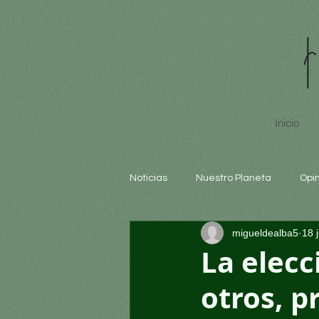
Inicio
Noticias
Nuestro Planeta
Opi
migueldealba5
18 
Arte y cultura
Educación
La elecc
otros, p