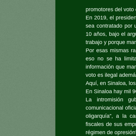
promotores del voto
En 2019, el presiden
sea contratado por
10 años, bajo el ar
trabajo y porque man
Por esas mismas raz
eso no se ha limita
información que mane
voto es ilegal ademá
Aquí, en Sinaloa, lo
En Sinaloa hay mil 9
La intromisión gu
comunicacional oficia
oligarquía”, a la c
fiscales de sus empre
régimen de opresión”