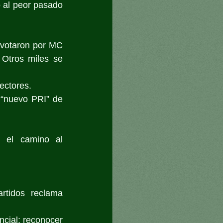
 al peor pasado 
votaron por MC 
Otros miles se 
ectores.
“nuevo PRI” de 
 el camino al 
rtidos reclama 
cial: reconocer 