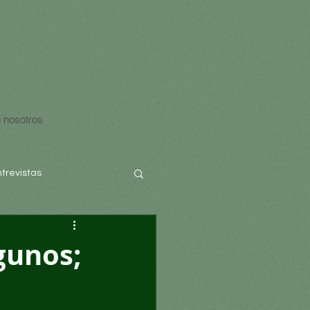
 nosotros
ntrevistas
lgunos;