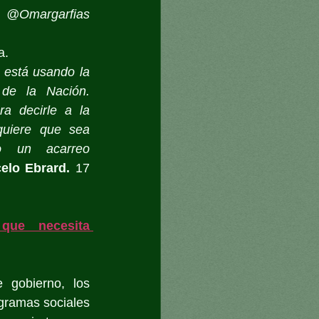
@Omargarfias
a.
 está usando la 
 de la Nación. 
ra decirle a la 
quiere que sea 
o un acarreo 
elo Ebrard.
 17 
que necesita 
gobierno, los 
gramas sociales 