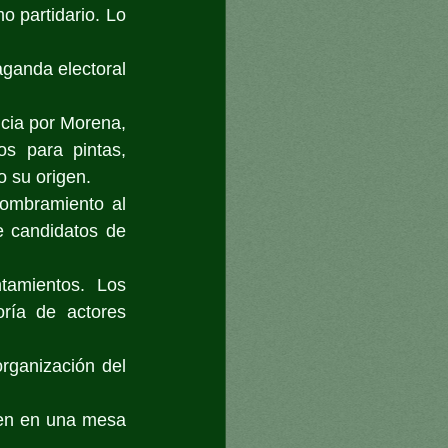
 partidario. Lo 
anda electoral 
cia por Morena, 
s para pintas, 
o su origen.
ombramiento al 
 candidatos de 
tamientos. Los 
ía de actores 
rganización del 
en en una mesa 