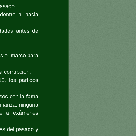
pasado.
entro ni hacia 
ades antes de 
es el marco para 
a corrupción.
, los partidos 
sos con la fama 
fianza, ninguna 
e a exámenes 
es del pasado y 