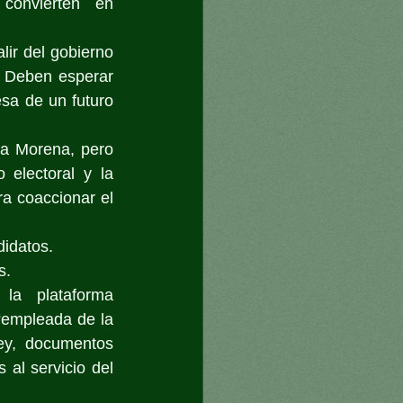
convierten en 
ir del gobierno 
 Deben esperar 
a de un futuro 
a Morena, pero 
electoral y la 
a coaccionar el 
didatos.
s.
la plataforma 
 “empleada de la 
ey, documentos 
 al servicio del 