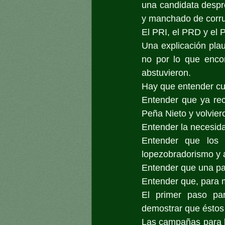
una candidata despre
y manchado de corrup
El PRI, el PRD y el 
Una explicación pla
no por lo que encon
abstuvieron.
Hay que entender cuá
Entender que ya rec
Peña Nieto y volviero
Entender la necesida
Entender que los 
lopezobradorismo y a
Entender que una par
Entender que, para m
El primer paso par
demostrar que éstos
Las campañas para la