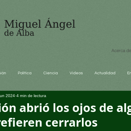
Acerca de
nión
Política
Ciencia
Videos
Actualidad
E
jun 2024
4 min de lectura
educación
ión abrió los ojos de a
refieren cerrarlos