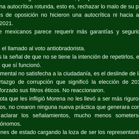
una autocrítica rotunda, esto es, rechazar lo malo de su 
s de oposición no hicieron una autocrítica ni hacia ad
2021.
mexicanos parece requerir más garantías y segurid
 el llamado al voto antiobradorista.
s la señal de que no se tiene la intención de repetirlos, 
 que sí funcionó.
mental no satisfecha a la ciudadanía, es el deslinde de l
rtazgo de corrupción que significó la elección de 2018
orzado sus filtros éticos. No reaccionaron.
ota que les infligió Morena no les llevó a ser más riguro
os, no crearon ninguna nueva práctica que generara con
clarar los señalamientos, mucho menos someters
tónomos.
ones de estado cargando la loza de ser los representant