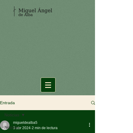
Entrada
Noticias
migueldealba5
Noticias
3 abr 2024
2 min de lectura