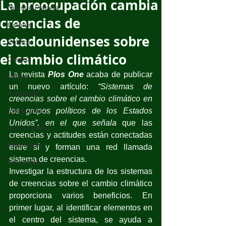
La preocupación cambia
Nuestro Planeta
creencias de
Opinión
estadounidenses sobre
Política
el cambio climático
Ciencia
La revista 
Plos One 
acaba de publicar 
Videos
un nuevo artículo: 
“Sistemas de 
Actualidad
creencias sobre el cambio climático en 
Entrevistas
los grupos políticos de los Estados 
Unidos”, en el que señala 
que las 
Arte y cultura
creencias y actitudes están conectadas 
Educación
entre sí y forman una red llamada 
sistema de creencias. 
educación
Investigar la estructura de los sistemas 
de creencias sobre el cambio climático 
proporciona varios beneficios. En 
primer lugar, al identificar elementos en 
el centro del sistema, se ayuda a 