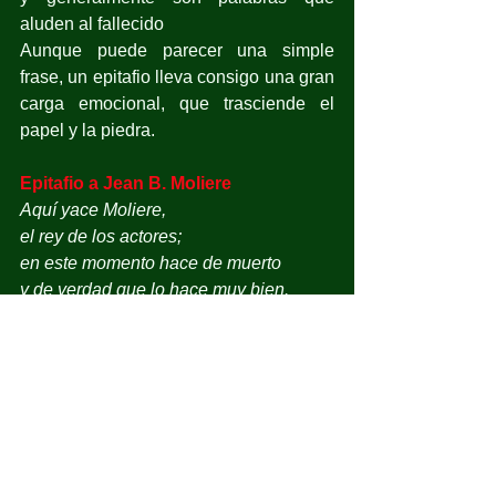
aluden al fallecido
Aunque puede parecer una simple 
frase, un epitafio lleva consigo una gran 
carga emocional, que trasciende el 
papel y la piedra.
Epitafio a Jean B. Moliere
Aquí yace Moliere, 
el rey de los actores; 
en este momento hace de muerto 
y de verdad que lo hace muy bien.
Epitafio de Frida Kahlo
Espero alegre la salida 
y espero no volver jamás.