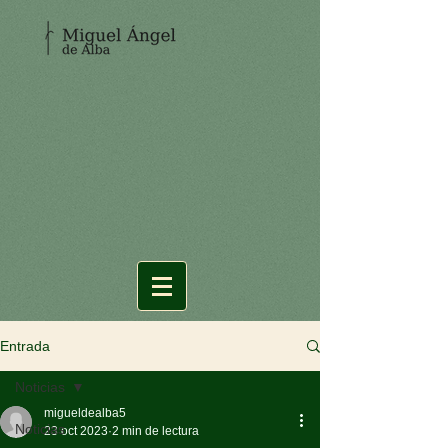
Entrada
Noticias
migueldealba5
Noticias
23 oct 2023
2 min de lectura