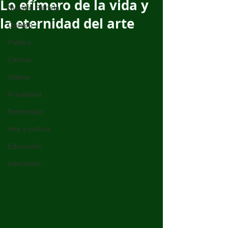
Lo efímero de la vida y
Nuestro Planeta
la eternidad del arte
Opinión
Política
Ciencia
Videos
Actualidad
Entrevistas
Arte y cultura
Educación
educación