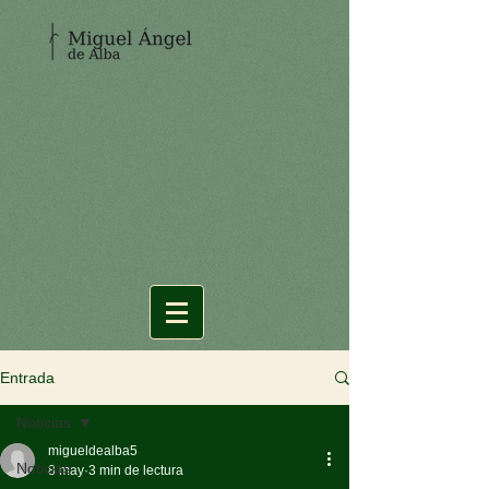
Entrada
Noticias
migueldealba5
Noticias
8 may
3 min de lectura