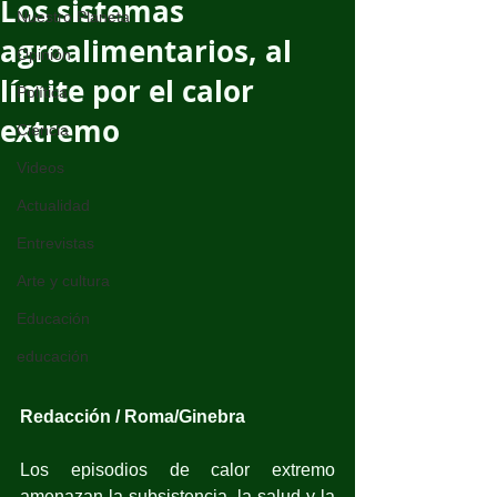
Los sistemas
Nuestro Planeta
agroalimentarios, al
Opinión
límite por el calor
Política
extremo
Ciencia
Videos
Actualidad
Entrevistas
Arte y cultura
Educación
educación
Redacción / Roma/Ginebra
Los episodios de calor extremo 
amenazan la subsistencia, la salud y la 