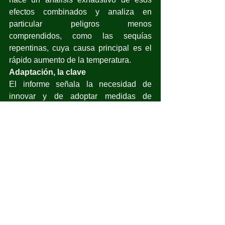
efectos combinados y analiza en 
particular peligros menos 
comprendidos, como las sequías 
repentinas, cuya causa principal es el 
rápido aumento de la temperatura.
Adaptación, la clave
El informe señala la necesidad de 
innovar y de adoptar medidas de 
adaptación, como la selección artificial 
y la elección de cultivos adaptada a la 
nueva realidad climática, el ajuste de 
los períodos de siembra y la 
modificación de las prácticas de gestión 
para proteger cultivos y actividades 
agrícolas de los efectos del calor 
extremo.
Los sistemas de alerta temprana son 
una herramienta importante para ayudar 