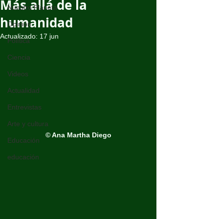
Más allá de la
Nuestro Planeta
humanidad
Opinión
Actualizado:
17 jun
Política
Ciencia
Videos
Actualidad
Entrevistas
Arte y cultura
© Ana Martha Diego
Educación
educación