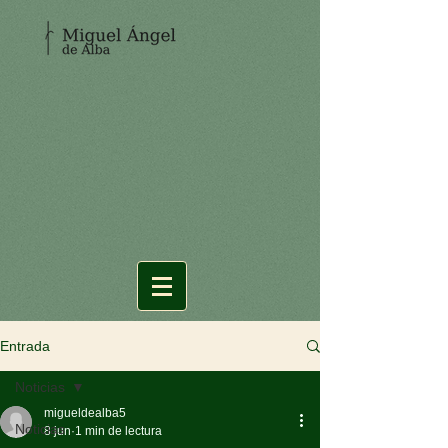
Entrada
Noticias
migueldealba5
Noticias
8 jun
1 min de lectura