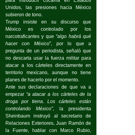
para introducir cocaína en Estados 
Unidos, las presiones hacia México 
subieron de tono.
Trump insiste en su discurso que 
México es controlado por los 
narcotraficantes y que 
“algo habrá qué 
hacer con México
”, por lo que a 
pregunta de un periodista, señaló que 
no descarta usar la fuerza militar para 
atacar a los cárteles directamente en 
territorio mexicano, aunque no tiene 
planes de hacerlo por el momento.
Ante sus declaraciones de que va a 
empezar 
“a atacar a los cárteles de la 
droga por tierra. Los cárteles están 
controlando México”
, la presidenta 
Sheinbaum instruyó al secretario de 
Relaciones Exteriores, Juan Ramón de 
la Fuente, hablar con Marco Rubio, 