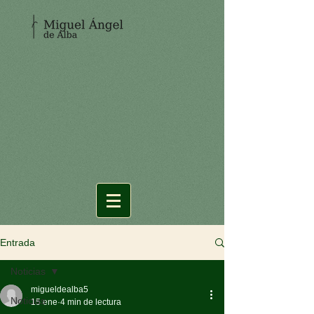
Entrada
Noticias
migueldealba5
Noticias
15 ene
4 min de lectura